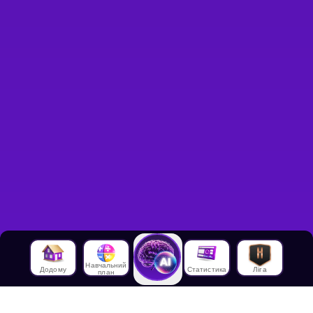
Навчальний
Додому
Статистика
Ліга
план