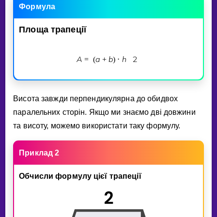
Формула
Площа
трапецiї
A
a
b
h
2
=
(
+
)
⋅
Висота завжди перпендикулярна до обидвох
паралельних сторiн. Якщо ми знаємо двi довжини
та висоту, можемо використати таку формулу.
Приклад 2
Обчисли формулу цiєї трапецiї