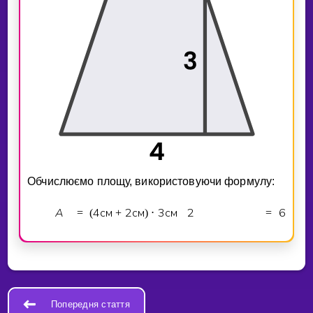
Обчислюємо площу, використовуючи формулу:
A
4
см
2
см
3
см
2
6
см
=
(
+
)
⋅
=
⋅
Попередня стаття