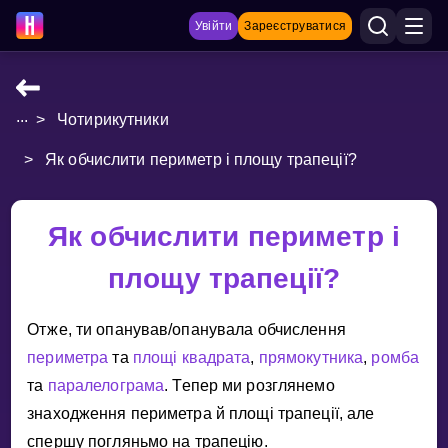
Увійти
Зареєструватися
...
>
Чотирикутники
НАВЧАЛЬНІ МАТЕРІАЛИ
>
Як обчислити периметр і площу трапеції?
Curriculum
Показати більше
Як обчислити периметр і
ІГРИ
площу трапеції?
Multiplication Master
Отже, ти опанував/опанувала обчислення
Джуніор-матем
периметра
та
площi
квадрата
,
прямокутника
,
ромба
та
паралелограма
. Тепер ми розглянемо
Показати більше
знаходження периметра й площi трапецiї, але
спершу погляньмо на трапецiю.