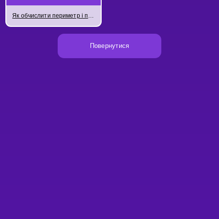
Як обчислити периметр і площу ромба?
Повернутися