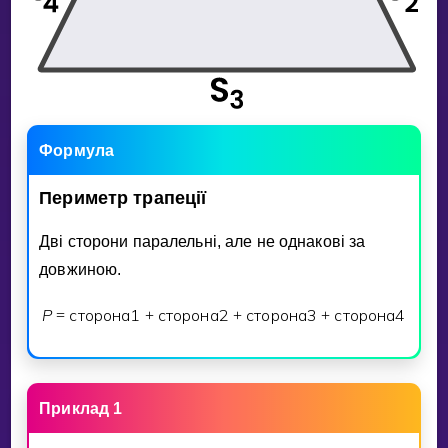
Формула
Периметр
трапецiї
Двi сторони паралельнi, але не однаковi за
довжиною.
P
сторона
1
сторона
2
сторона
3
сторона
4
=
+
+
+
Приклад 1