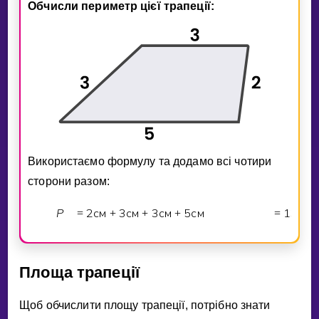
Обчисли периметр цiєї трапецiї:
Використаємо формулу та додамо всi чотири
сторони разом:
P
2
см
3
см
3
см
5
см
1
3
см
=
+
+
+
=
Площа трапецiї
Щоб обчислити площу трапецiї, потрiбно знати