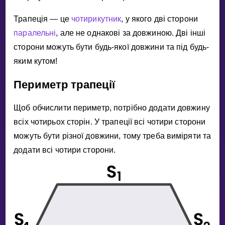
Invite a Friend
Трапецiя — це
чотирикутник
, у якого двi сторони
НАВЧАЛЬНИЙ ПЛАН
паралельнi
, але не однаковi за довжиною. Двi iншi
Select curriculum
сторони можуть бути будь-якої довжини та пiд будь-
Увійти
яким кутом!
Периметр трапецiї
Щоб обчислити периметр, потрiбно додати довжину
всiх чотирьох сторiн. У трапецiї всi чотири сторони
можуть бути рiзної довжини, тому треба вимiряти та
додати всi чотири сторони.