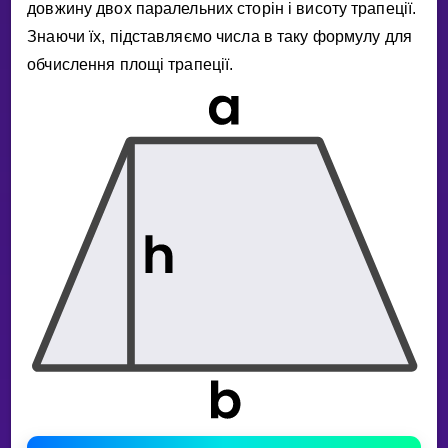
довжину двох паралельних сторiн i висоту трапецiї.
Знаючи їх, пiдставляємо числа в таку формулу для
обчислення площi трапецiї.