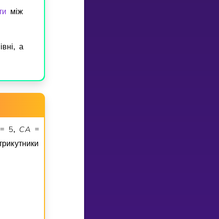
ти
мiж
внi, а
5
C
A
=
,
=
трикутники