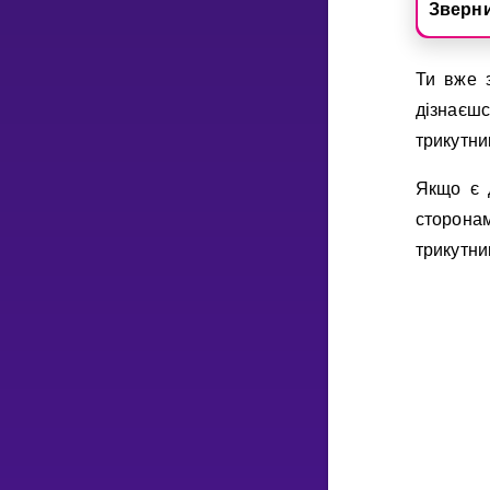
Зверни
Ти вже з
дiзнаєшс
трикутни
Якщо є 
сторона
трикутни