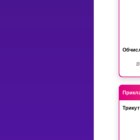
Обчис
B
Прикл
Трику