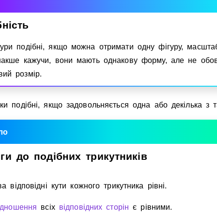
Invite a Friend
бнiсть
гури подiбнi, якщо можна отримати одну фiгуру, масшта
Iнакше кажучи, вони мають однакову форму, але не обов
вий розмiр.
ки подiбнi, якщо задовольняється одна або декiлька з т
ло
ги
до
подiбних
трикутникiв
ва вiдповiднi кути кожного трикутника рiвнi.
iдношення
всiх
вiдповiдних сторiн
є рiвними.