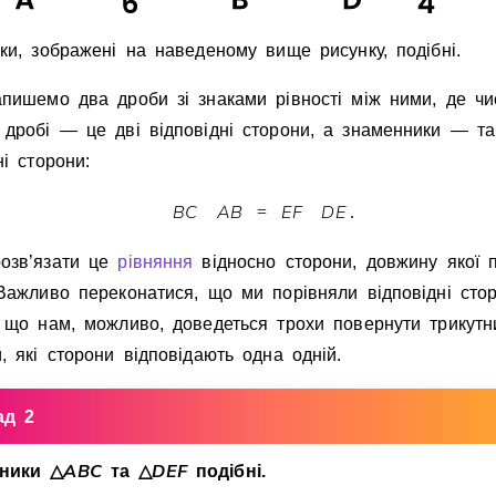
ки, зображенi на наведеному вище рисунку, подiбнi.
апишемо два дроби зi знаками рiвностi мiж ними, де чи
 дробi — це двi вiдповiднi сторони, а знаменники — та
нi сторони:
B
C
A
B
E
F
D
E
=
.
озв’язати це
рiвняння
вiдносно сторони, довжину якої п
 Важливо переконатися, що ми порiвняли вiдповiднi сто
, що нам, можливо, доведеться трохи повернути трикутн
, якi сторони вiдповiдають одна однiй.
ад 2
A
B
C
D
E
F
тники
△
та
△
подiбнi.