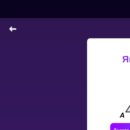
НАВЧАЛЬНІ МАТЕРІАЛИ
Curriculum
All math topics
Я
Показати більше
ІГРИ
Multiplication Master
Джуніор-матем
Показати більше