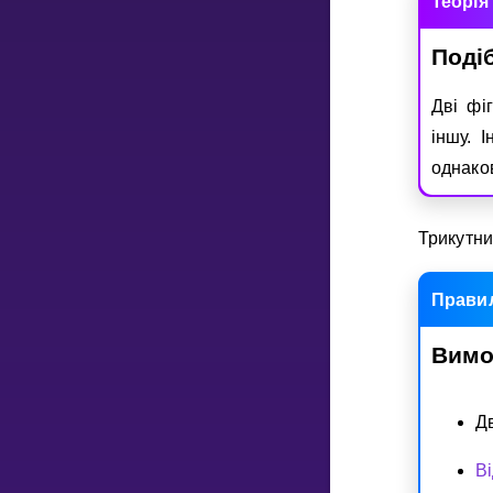
Теорiя
Подi
НАВЧАЛЬНИЙ ПЛАН
Select curriculum
Двi фi
Увійти
iншу. 
однако
Трикутни
Прави
Вимо
Д
В