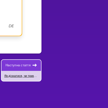
D
E
6
2
3
D
E
9
=
⋅
=
Наступна стаття
Як дізнатися, чи трикутники конгруентні?