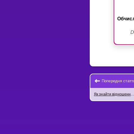
Обчис
Попередня статт
Як знайти відношення подібності ф