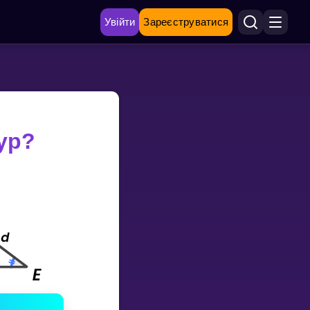
Увійти
Зареєструватися
ур?