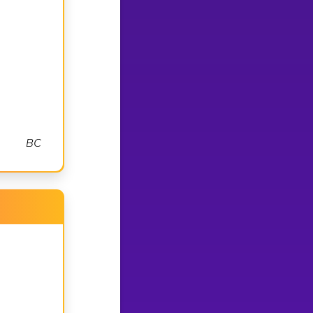
B
C
1
0
3
=