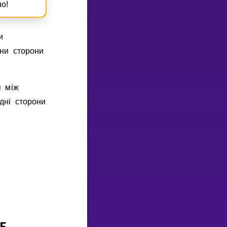
о!
и
ини сторони
я мiж
днi сторони