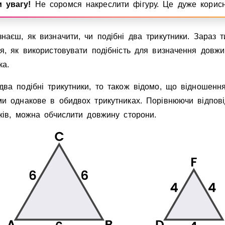
 увагу!
Не соромся накреслити фiгуру. Це дуже корисн
наєш, як визначити, чи подiбнi два трикутники. Зараз т
я, як використовувати подiбнiсть для визначення довж
ка.
два подiбнi трикутники, то також вiдомо, що вiдношенн
ми однакове в обидвох трикутниках. Порiвнюючи вiдповi
кiв, можна обчислити довжину сторони.