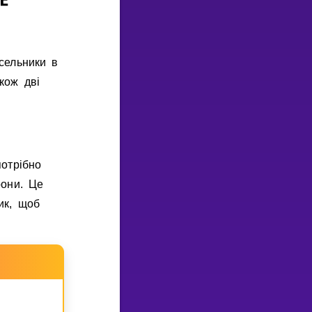
сельники в
кож двi
отрiбно
рони. Це
ик, щоб