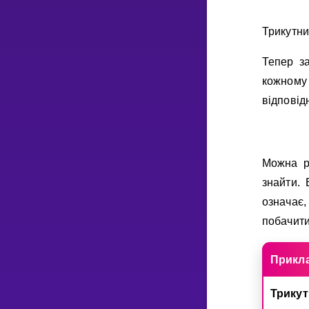
Трикутни
Тепер з
кожному
вiдповiд
Можна р
знайти.
означає
побачити
Прикл
Трику