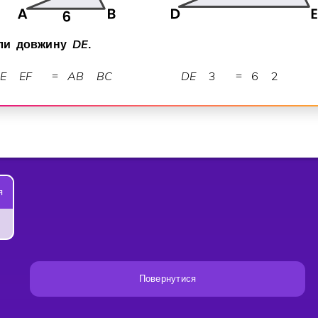
D
E
ли довжину
.
D
E
E
F
A
B
B
C
D
E
3
6
2
=
=
я
ігур?
Повернутися