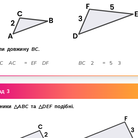
B
C
ли довжину
.
C
A
C
E
F
D
F
B
C
2
5
3
=
=
ад 3
A
B
C
D
E
F
тники
△
та
△
подiбнi.