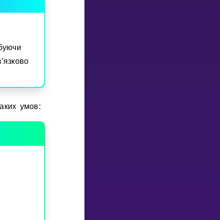
буючи
’язково
аких умов: