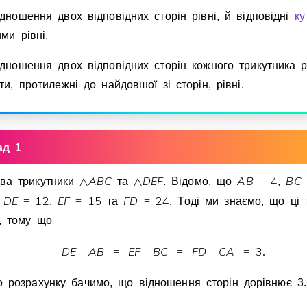
iдношення двох вiдповiдних сторiн рiвнi, й вiдповiднi
ку
ми рiвнi.
iдношення двох вiдповiдних сторiн кожного трикутника рi
ти, протилежнi до найдовшої зi сторiн, рiвнi.
ад 1
A
B
C
D
E
F
A
B
4
B
C
ва трикутники
△
та
△
. Вiдомо, що
=
,
D
E
1
2
E
F
1
5
F
D
2
4
о
=
,
=
та
=
. Тодi ми знаємо, що цi 
i, тому що
D
E
A
B
E
F
B
C
F
D
C
A
3
=
=
=
.
о розрахунку бачимо, що вiдношення сторiн дорiвнює 3.