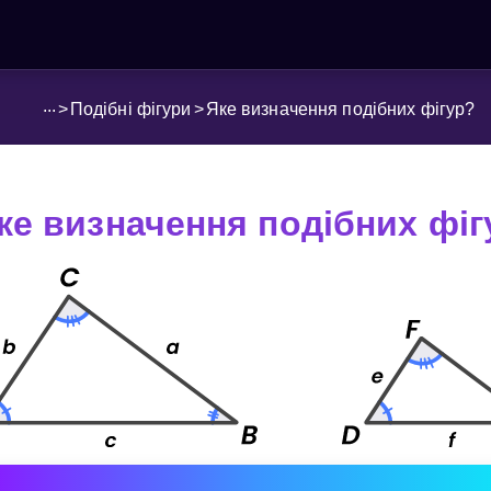
...
>
Подібні фігури
>
Яке визначення подібних фігур?
ке визначення подібних фіг