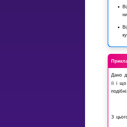
В
ни
В
ку
Прикл
Дано д
8
i щ
подiбн
З цьог