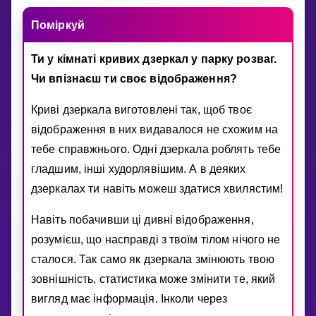
Помiркуй
Ти у кiмнатi кривих дзеркал у парку розваг.
Чи впiзнаєш ти своє вiдображення?
Кривi дзеркала виготовленi так, щоб твоє
вiдображення в них видавалося не схожим на
тебе справжнього. Однi дзеркала роблять тебе
гладшим, iншi худорлявiшим. А в деяких
дзеркалах ти навiть можеш здатися хвилястим!
Навiть побачивши цi дивнi вiдображення,
розумiєш, що насправдi з твоїм тiлом нiчого не
сталося. Так само як дзеркала змiнюють твою
зовнiшнiсть, статистика може змiнити те, який
вигляд має iнформацiя. Iнколи через