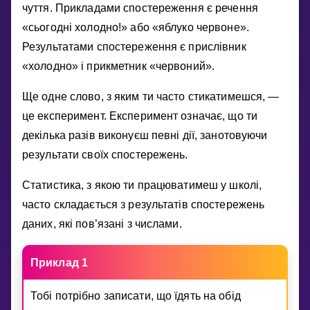
Invite a Friend
чуття. Прикладами спостереження є речення
«сьогоднi холодно!» або «яблуко червоне».
НАВЧАЛЬНИЙ ПЛАН
Результатами спостереження є прислiвник
Select curriculum
«холодно» i прикметник «червоний».
Увійти
Ще одне слово, з яким ти часто стикатимешся, —
це експеримент. Експеримент означає, що ти
декiлька разiв виконуєш певнi дiї, занотовуючи
результати своїх спостережень.
Статистика, з якою ти працюватимеш у школi,
часто складається з результатiв спостережень
даних, якi пов’язанi з числами.
Приклад 1
Тобi потрiбно записати, що їдять на обiд