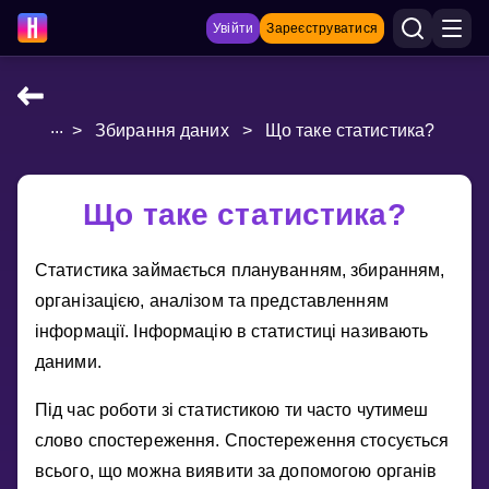
Увійти
Зареєструватися
...
>
Збирання даних
>
Що таке статистика?
НАВЧАЛЬНІ МАТЕРІАЛИ
Curriculum
Що таке статистика?
Показати більше
Статистика займається плануванням, збиранням,
ІГРИ
органiзацiєю, аналiзом та представленням
Multiplication Master
iнформацiї. Iнформацiю в статистицi називають
даними.
Джуніор-матем
Пiд час роботи зi статистикою ти часто чутимеш
Показати більше
слово спостереження. Спостереження стосується
всього, що можна виявити за допомогою органiв