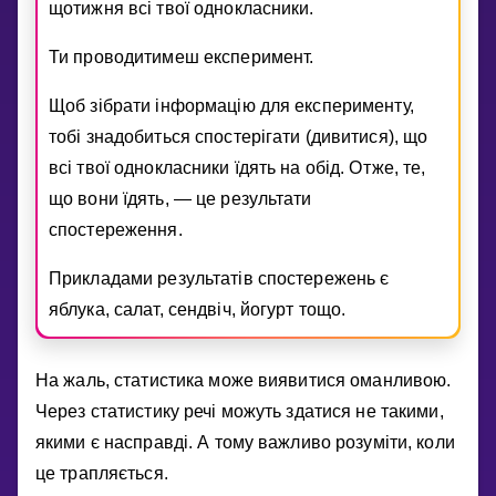
щотижня всi твої однокласники.
Ти проводитимеш експеримент.
Щоб зiбрати iнформацiю для експерименту,
тобi знадобиться спостерiгати (дивитися), що
всi твої однокласники їдять на обiд. Отже, те,
що вони їдять, — це результати
спостереження.
Прикладами результатiв спостережень є
яблука, салат, сендвiч, йогурт тощо.
На жаль, статистика може виявитися оманливою.
Через статистику речi можуть здатися не такими,
якими є насправдi. А тому важливо розумiти, коли
це трапляється.