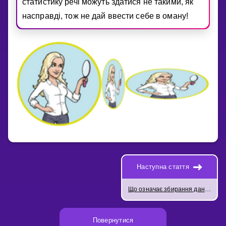
статистику речi можуть здатися не такими, як
насправдi, тож не дай ввести себе в оману!
Наступна стаття
Що означає збирання даних?
Повернутися