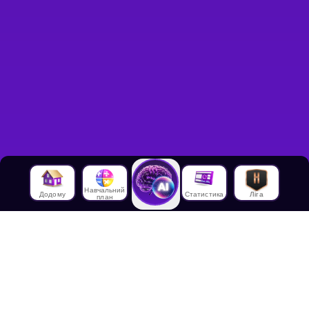
Навчальний
Додому
Статистика
Ліга
план
Про нас