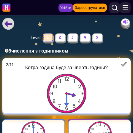
Увійти
Зареєструватися
НАВЧАЛЬНІ МАТЕРІАЛИ
1
2
3
4
5
Level
Curriculum
Обчислення з годинником
Показати більше
2
/
11
Котра година буде за чверть години?
ІГРИ
Multiplication Master
Джуніор-матем
Показати більше