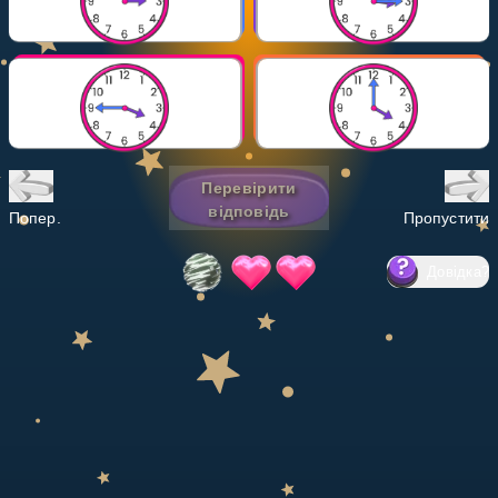
Invite a Friend
НАВЧАЛЬНИЙ ПЛАН
Select curriculum
Увійти
Перевірити
відповідь
Попер.
Пропустити
Довідка
?