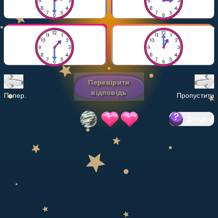
Invite a Friend
НАВЧАЛЬНИЙ ПЛАН
Select curriculum
Увійти
Перевірити
відповідь
Попер.
Пропустити
Довідка
?