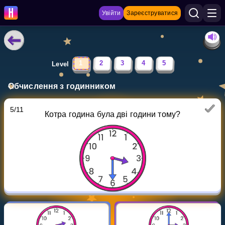
Увійти
Зареєструватися
НАВЧАЛЬНІ МАТЕРІАЛИ
1
2
3
4
5
Level
Curriculum
Обчислення з годинником
Показати більше
5
/
11
Котра година була дві години тому?
ІГРИ
Multiplication Master
Джуніор-матем
Показати більше