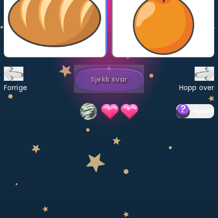
Bestill privatundervisning
Inviter en venn
LÆREPLAN
Velg læreplan
Sjekk svar
Forrige
Hopp over
Logg inn
Hjelp
?