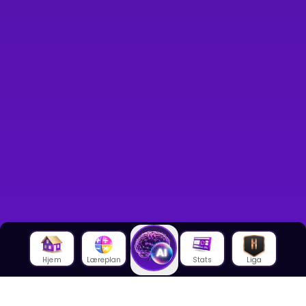
Hjem
Læreplan
Stats
Liga