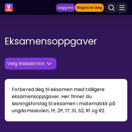
Logg inn
Registrer deg
LÆRINGSVERKTØY
Eksamensoppgaver
Læreplan
Privatundervisning
Vis mer
SPILL
Forbered deg til eksamen med tidligere
eksamensoppgaver. Her finner du
Gangetabellen
løsningsforslag til eksamen i matematikk på
ungdomsskolen, 1P, 2P, 1T, S1, S2, R1 og R2.
Junior Matte
Vis mer