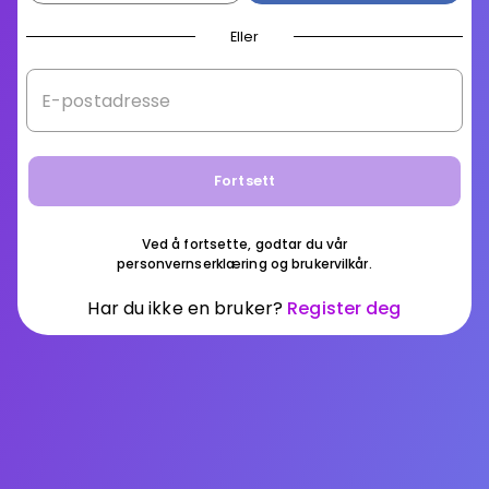
Eller
E-postadresse
Fortsett
Ved å fortsette, godtar du vår
personvernserklæring
og
brukervilkår
.
Har du ikke en bruker?
Register deg