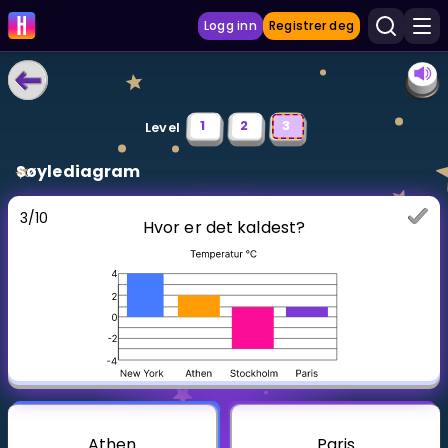
Logg inn
Registrer deg
LÆRINGSVERKTØY
1
2
3
Level
Læreplan
Søylediagram
Privatundervisning
3
/
10
Hvor er det kaldest?
Vis mer
SPILL
Gangetabellen
Junior Matte
Vis mer
Athen
Paris