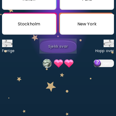
Bestill privatundervisning
Inviter en venn
Stockholm
New York
LÆREPLAN
Velg læreplan
Sjekk svar
Logg inn
Forrige
Hopp over
Hjelp
?