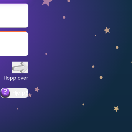
Hopp over
Hjelp
?