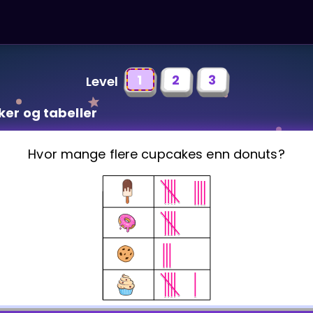
1
2
3
Level
ker og tabeller
Hvor mange flere cupcakes enn donuts?