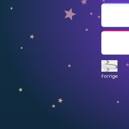
Vis mer
LÆREPLAN
Velg læreplan
Logg inn
Forrige