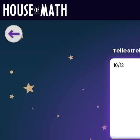
LÆRINGSVERKTØY
Tellestre
Læreplan
Alle mattetemaer
10
/
12
Privatundervisning
Direkte 1-til-1 hjelp
Vis mer
SPILL
Gangetabellen
Junior Matte