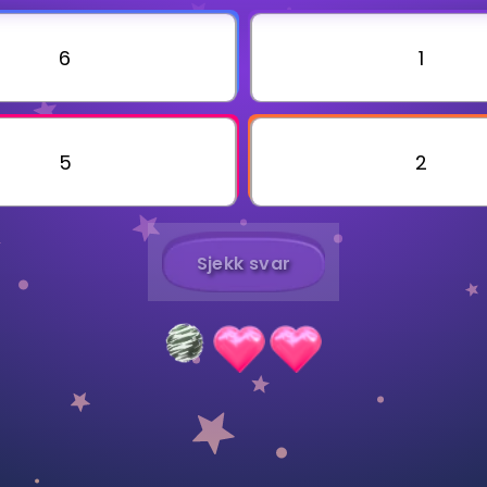
6
1
Bestill privatundervisning
Inviter en venn
5
2
Sjekk svar