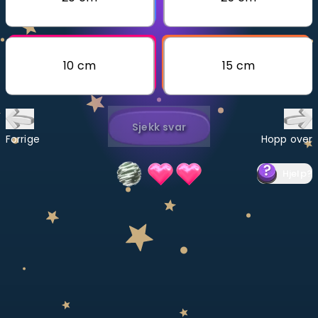
Bestill privatundervisning
Inviter en venn
10 cm
15 cm
LÆREPLAN
Velg læreplan
Sjekk svar
Logg inn
Forrige
Hopp over
Hjelp
?