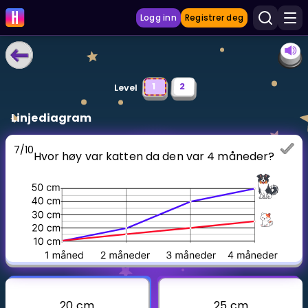
Logg inn
Registrer deg
LÆRINGSVERKTØY
1
2
Level
Læreplan
Linjediagram
Privatundervisning
7
/
10
Hvor høy var katten da den var 4 måneder?
Vis mer
SPILL
Gangetabellen
Junior Matte
Vis mer
20 cm
25 cm