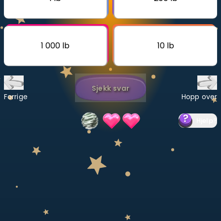
Bestill privatundervisning
Inviter en venn
1 000 lb
10 lb
LÆREPLAN
Velg læreplan
Sjekk svar
Logg inn
Forrige
Hopp over
Hjelp
?