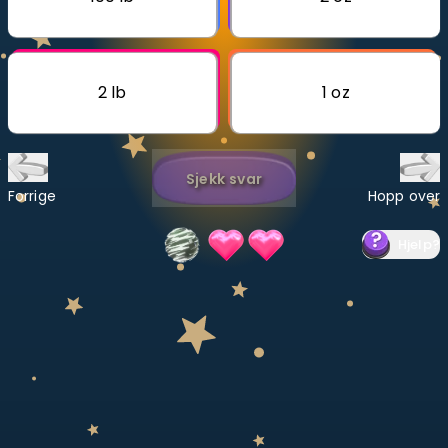
Bestill privatundervisning
Inviter en venn
2 lb
1 oz
LÆREPLAN
Velg læreplan
Sjekk svar
Logg inn
Forrige
Hopp over
Hjelp
?