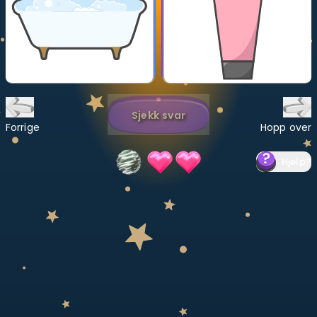
Bestill privatundervisning
Inviter en venn
LÆREPLAN
Velg læreplan
Sjekk svar
Forrige
Hopp over
Logg inn
Hjelp
?