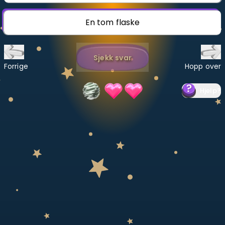
Bestill privatundervisning
En tom flaske
Inviter en venn
Sjekk svar
LÆREPLAN
Forrige
Hopp over
Velg læreplan
Hjelp
?
Logg inn