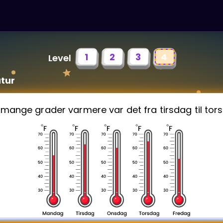
1
2
3
4
Level
tur
 mange grader varmere var det fra tirsdag til tor