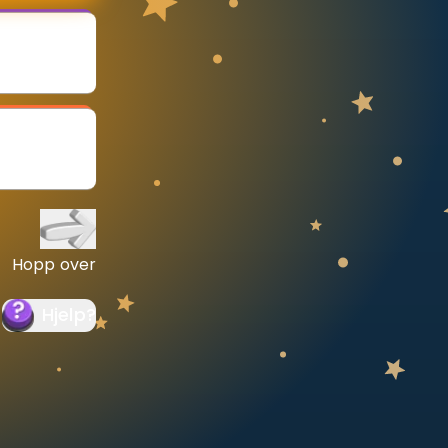
Hopp over
Hjelp
?