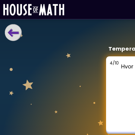
LÆRINGSVERKTØY
Tempera
Læreplan
Alle mattetemaer
4
/
10
Hvor
Privatundervisning
Direkte 1-til-1 hjelp
Vis mer
SPILL
Gangetabellen
Junior Matte