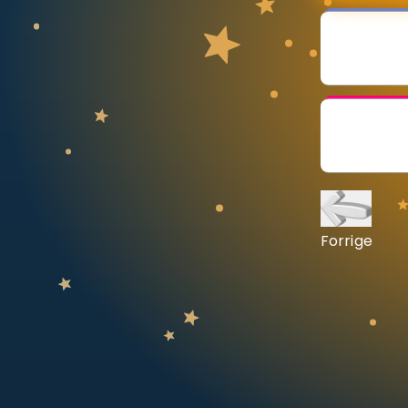
Vis mer
LÆREPLAN
Velg læreplan
Logg inn
Forrige