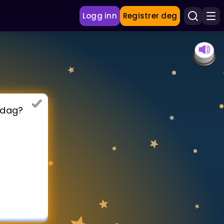
Logg inn
Registrer deg
sdag?