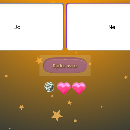
Bestill privatundervisning
Ja
Nei
Inviter en venn
Sjekk svar