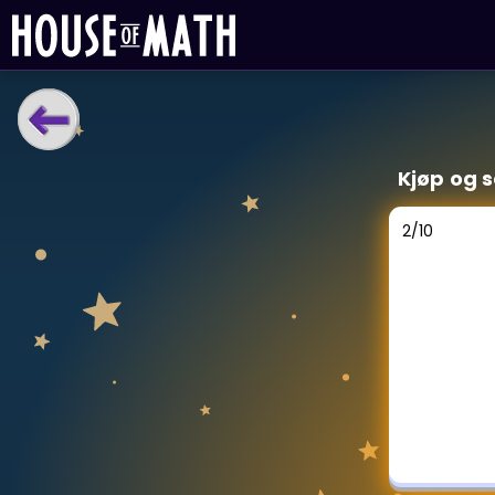
LÆRINGSVERKTØY
Kjøp og 
Læreplan
Alle mattetemaer
2
/
10
Privatundervisning
Direkte 1-til-1 hjelp
Vis mer
SPILL
Gangetabellen
Junior Matte