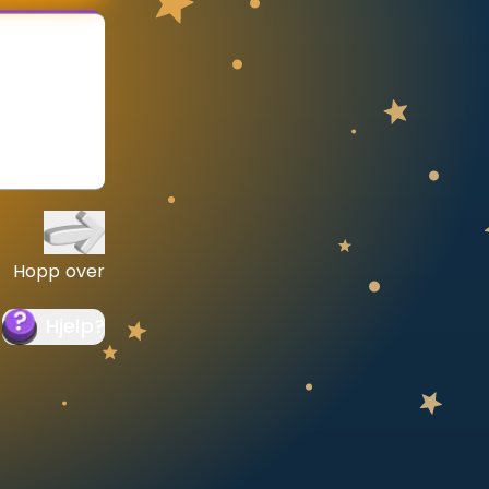
Hopp over
Hjelp
?