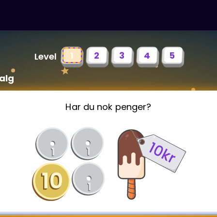
1
2
3
4
5
Level
salg
Har du nok penger?