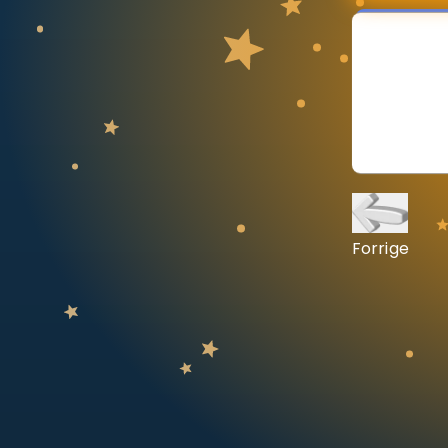
Vis mer
LÆREPLAN
Velg læreplan
Logg inn
Forrige