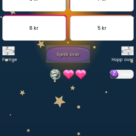
Bestill privatundervisning
Inviter en venn
8 kr
5 kr
LÆREPLAN
Velg læreplan
Sjekk svar
Logg inn
Forrige
Hopp over
Hjelp
?