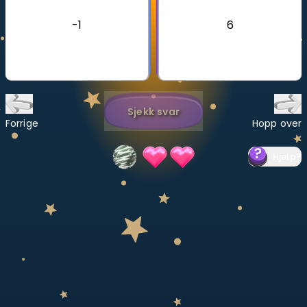
-1
6
Bestill privatundervisning
Inviter en venn
LÆREPLAN
Velg læreplan
Sjekk svar
Forrige
Hopp over
Logg inn
Hjelp
?