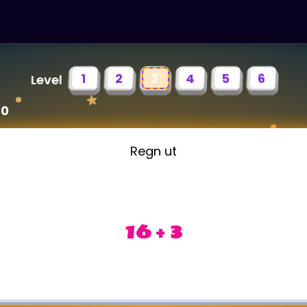
1
2
3
4
5
6
Level
20
Regn ut
16 + 3