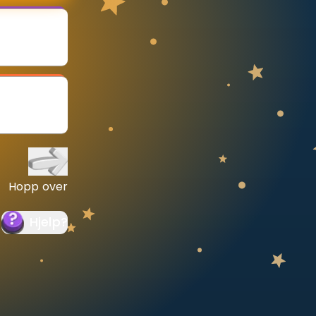
Hopp over
Hjelp
?