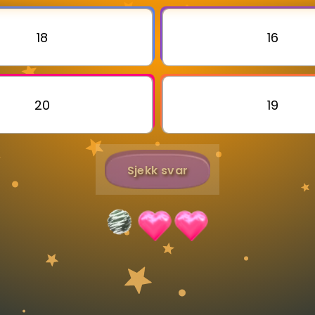
18
16
Bestill privatundervisning
Inviter en venn
20
19
Sjekk svar