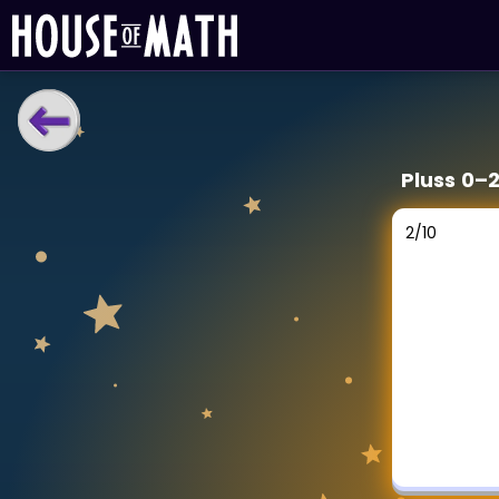
LÆRINGSVERKTØY
Pluss 0–
Læreplan
Alle mattetemaer
2
/
10
Privatundervisning
Direkte 1-til-1 hjelp
Vis mer
SPILL
Gangetabellen
Junior Matte