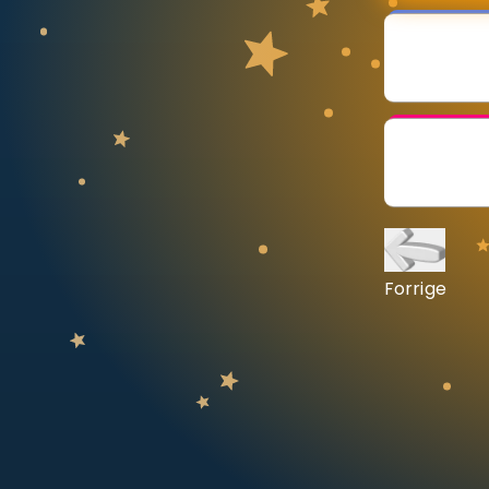
Vis mer
LÆREPLAN
Velg læreplan
Logg inn
Forrige