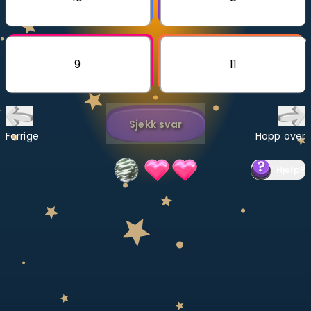
Bestill privatundervisning
Inviter en venn
9
11
LÆREPLAN
Velg læreplan
Sjekk svar
Logg inn
Forrige
Hopp over
Hjelp
?