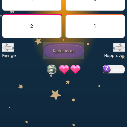
Bestill privatundervisning
Inviter en venn
2
1
LÆREPLAN
Velg læreplan
Sjekk svar
Logg inn
Forrige
Hopp over
Hjelp
?