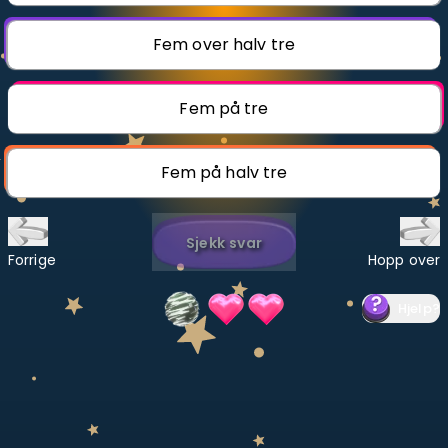
Bestill privatundervisning
Fem over halv tre
Inviter en venn
Fem på tre
LÆREPLAN
Velg læreplan
Fem på halv tre
Logg inn
Sjekk svar
Forrige
Hopp over
Hjelp
?