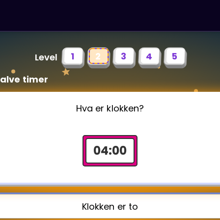
1
2
3
4
5
Level
halve timer
Hva er klokken?
04
:
00
Klokken er to