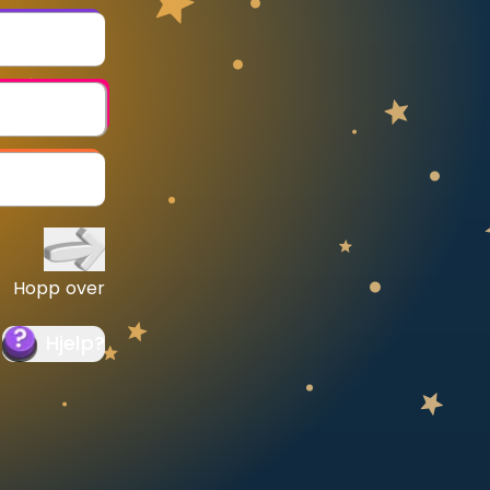
Hopp over
Hjelp
?