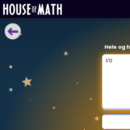
LÆRINGSVERKTØY
Hele og 
Læreplan
Alle mattetemaer
1
/
12
Privatundervisning
Direkte 1-til-1 hjelp
Vis mer
SPILL
Gangetabellen
Junior Matte