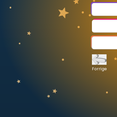
Vis mer
LÆREPLAN
Velg læreplan
Logg inn
Forrige