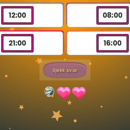
12
:
00
08
:
00
Bestill privatundervisning
Inviter en venn
21
:
00
16
:
00
Sjekk svar