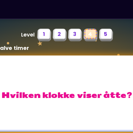
1
2
3
4
5
Level
halve timer
Hvilken klokke viser åtte?