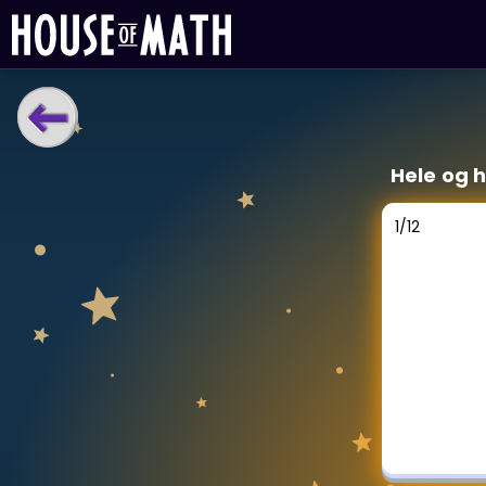
LÆRINGSVERKTØY
Hele og 
Læreplan
Alle mattetemaer
1
/
12
Privatundervisning
Direkte 1-til-1 hjelp
Vis mer
SPILL
Gangetabellen
Junior Matte