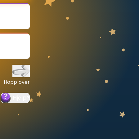
Hopp over
Hjelp
?