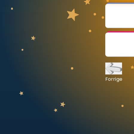
Vis mer
LÆREPLAN
Velg læreplan
Logg inn
Forrige