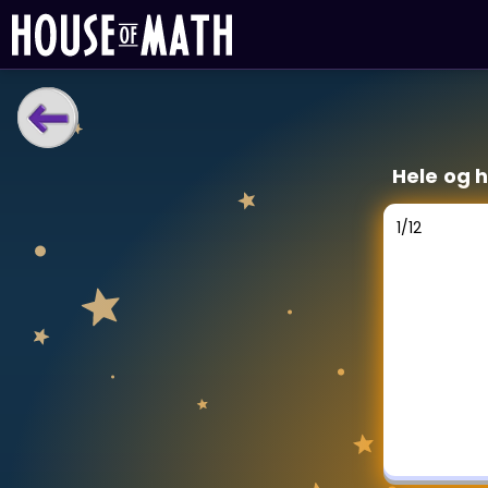
LÆRINGSVERKTØY
Hele og 
Læreplan
Alle mattetemaer
1
/
12
Privatundervisning
Direkte 1-til-1 hjelp
Vis mer
SPILL
Gangetabellen
Junior Matte