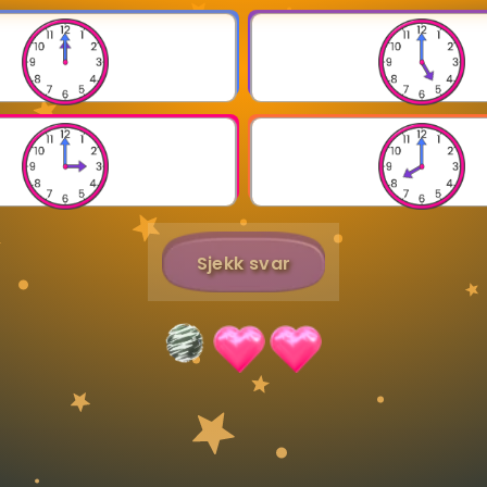
Bestill privatundervisning
Inviter en venn
Sjekk svar