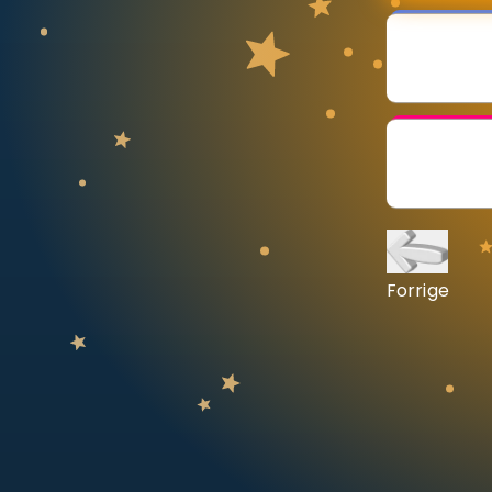
Vis mer
LÆREPLAN
Velg læreplan
Logg inn
Forrige