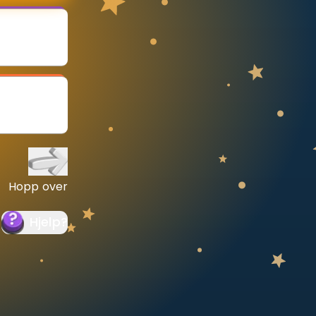
Hopp over
Hjelp
?