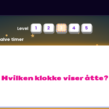
1
2
3
4
5
Level
halve timer
Hvilken klokke viser åtte?