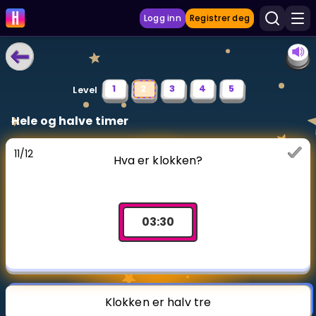
Logg inn
Registrer deg
LÆRINGSVERKTØY
1
2
3
4
5
Level
Læreplan
Hele og halve timer
Privatundervisning
11
/
12
Hva er klokken?
Vis mer
SPILL
03
:
30
Gangetabellen
Junior Matte
Vis mer
Klokken er halv tre