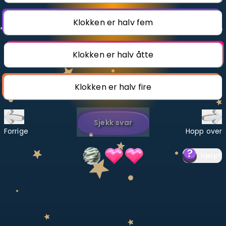
Bestill privatundervisning
Klokken er halv fem
Inviter en venn
Klokken er halv åtte
LÆREPLAN
Velg læreplan
Klokken er halv fire
Logg inn
Sjekk svar
Forrige
Hopp over
Hjelp
?