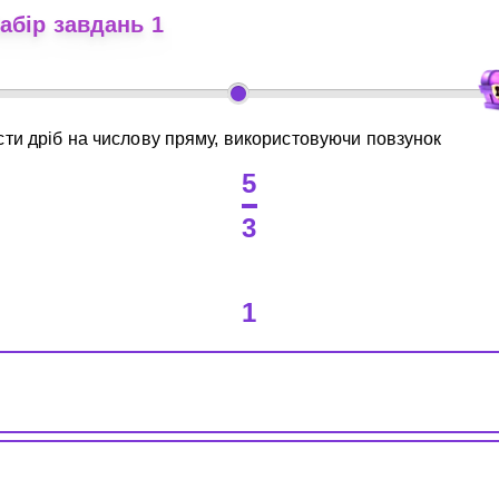
абір завдань 1
сти дріб на числову пряму, використовуючи повзунок
5
3
1