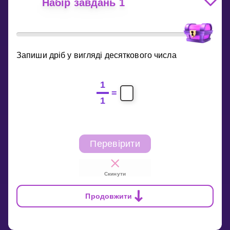
Набір завдань 1
Запиши дріб у вигляді десяткового числа
1
=
1
Перевірити
Скинути
Продовжити