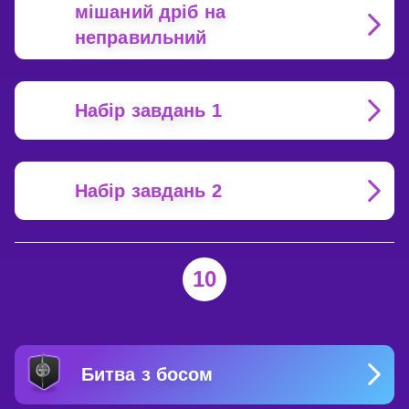
мішаний дріб на
неправильний
Набір завдань 1
Набір завдань 2
10
Битва з босом