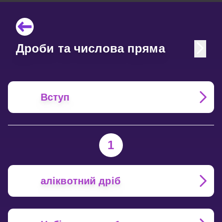
Дроби та числова пряма
Вступ
1
аліквотний дріб