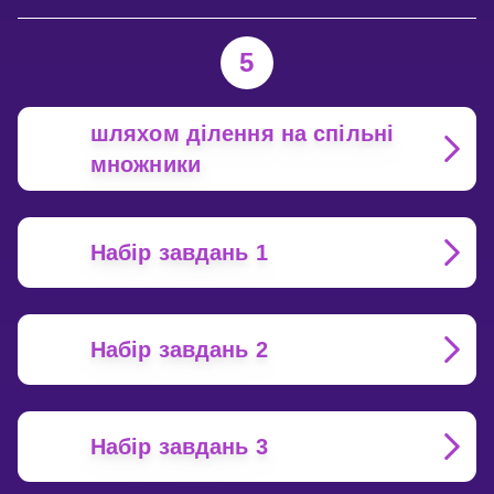
5
шляхом ділення на спільні
множники
Набір завдань 1
Набір завдань 2
Набір завдань 3