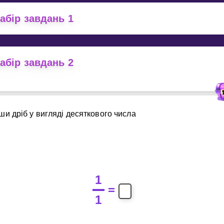
Invite a Friend
абір завдань 1
абір завдань 2
и дріб у вигляді десяткового числа
1
=
1