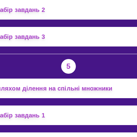
абір завдань 2
абір завдань 3
5
ляхом ділення на спільні множники
абір завдань 1