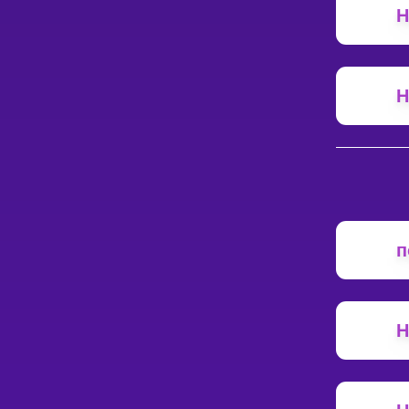
Н
Н
п
Н