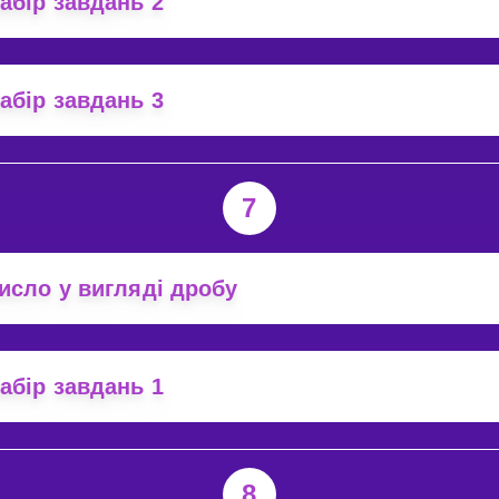
абір завдань 2
абір завдань 3
7
исло у вигляді дробу
абір завдань 1
8