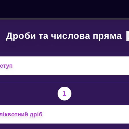
Дроби та числова пряма
ступ
1
ліквотний дріб