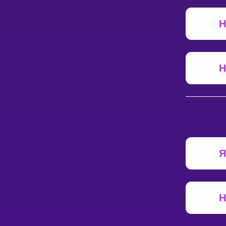
Н
Н
Я
Н