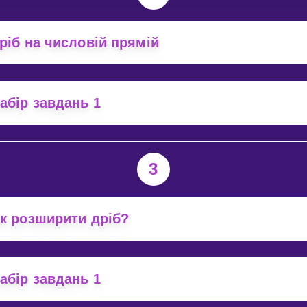
ріб на числовій прямій
абір завдань 1
3
к розширити дріб?
абір завдань 1