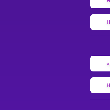
Н
Н
ч
Н