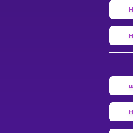
Н
Н
ш
Н