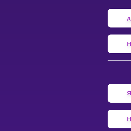
д
Н
Я
Н