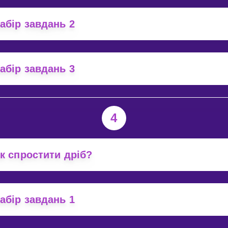
абір завдань 2
абір завдань 3
4
к спростити дріб?
абір завдань 1