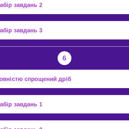
абір завдань 2
абір завдань 3
6
овністю спрощений дріб
абір завдань 1