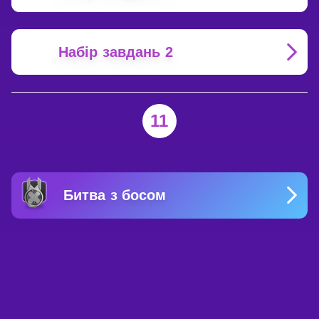
Набір завдань 2
11
Битва з босом