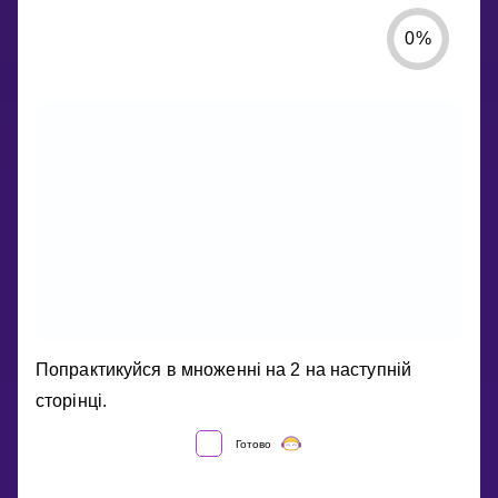
0
%
ТАБЛИЦЯ
Попрактикуйся в множенні на 2 на наступній
МНОЖЕННЯ
сторінці.
НА
2
Готово