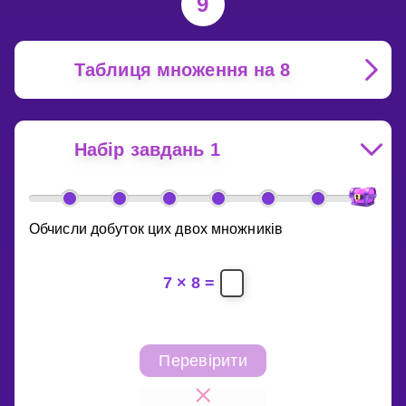
9
Таблиця множення на 8
Набір завдань 1
Обчисли добуток цих двох множників
7
×
8
=
Перевірити