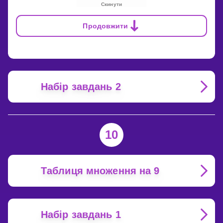
Скинути
Продовжити
Набір завдань 2
10
Таблиця множення на 9
Набір завдань 1