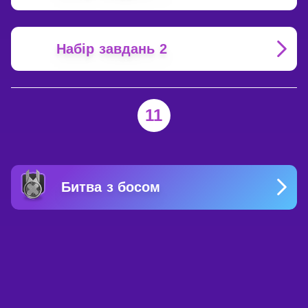
Набір завдань 2
11
Битва з босом