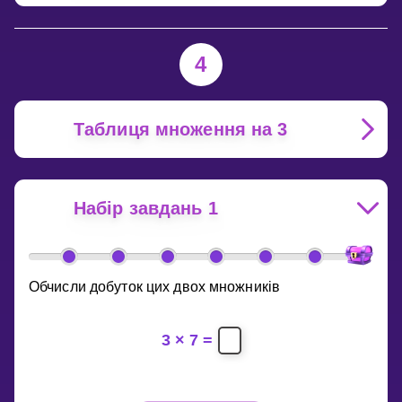
4
Таблиця множення на 3
Набір завдань 1
Обчисли добуток цих двох множників
3
×
7
=