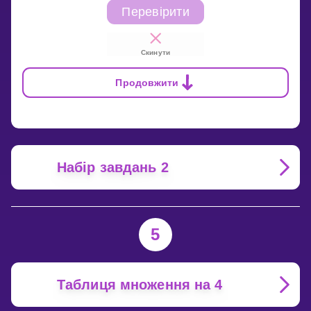
Перевірити
Скинути
Продовжити
Набір завдань 2
5
Таблиця множення на 4