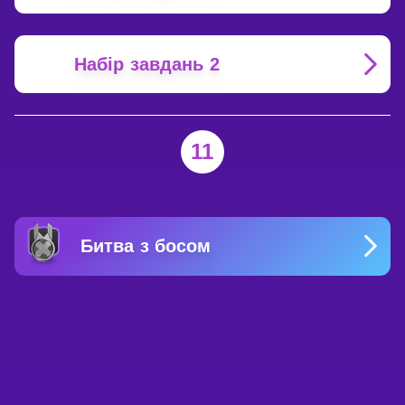
Набір завдань 2
11
Битва з босом