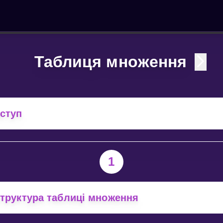
Таблиця множення
ступ
1
труктура таблиці множення