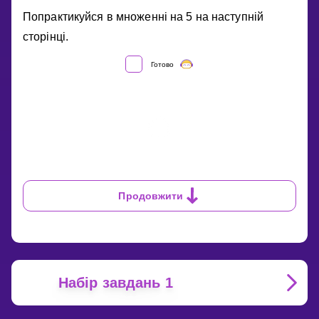
ТАБЛИЦЯ
Попрактикуйся в множенні на 5 на наступній
МНОЖЕННЯ
сторінці.
НА
5
Готово
Продовжити
Набір завдань 1