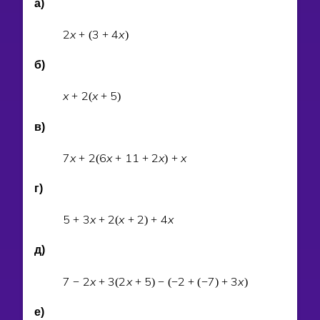
а)
2
x
3
4
x
+
(
+
)
б)
x
2
x
5
+
(
+
)
в)
7
x
2
6
x
1
1
2
x
x
+
(
+
+
)
+
г)
5
3
x
2
x
2
4
x
+
+
(
+
)
+
д)
7
2
x
3
2
x
5
2
7
3
x
−
+
(
+
)
−
(
−
+
(
−
)
+
)
е)