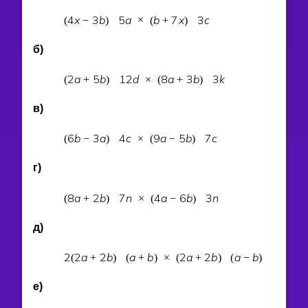
4
x
3
b
5
a
b
7
x
3
c
(
−
)
×
(
+
)
б)
2
a
5
b
1
2
d
8
a
3
b
3
k
(
+
)
×
(
+
)
в)
6
b
3
a
4
c
9
a
5
b
7
c
(
−
)
×
(
−
)
г)
8
a
2
b
7
n
4
a
6
b
3
n
(
+
)
×
(
−
)
д)
2
2
a
2
b
a
b
2
a
2
b
a
b
(
+
)
(
+
)
×
(
+
)
(
−
)
е)