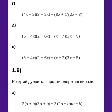
г)
4
x
2
3
2
x
9
x
1
2
x
3
(
+
)
(
+
)
−
(
+
)
(
−
)
д)
5
4
x
2
6
x
x
7
3
x
5
(
+
)
(
+
)
−
(
−
)
(
−
)
е)
5
4
x
2
6
x
x
7
3
x
5
(
+
)
(
+
)
+
(
−
)
(
−
)
1.9)
Розкрий дужки та спрости одержанi вирази:
а)
2
a
b
3
a
b
3
2
a
b
a
b
(
+
)
(
+
)
+
(
+
)
(
−
)