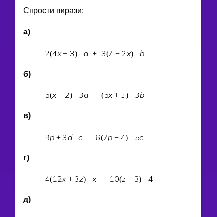
Спрости вирази:
а)
2
4
x
3
a
3
7
2
x
b
(
+
)
+
(
−
)
б)
5
x
2
3
a
5
x
3
3
b
(
−
)
−
(
+
)
в)
9
p
3
d
c
6
7
p
4
5
c
+
+
(
−
)
г)
4
1
2
x
3
z
x
1
0
z
3
4
(
+
)
−
(
+
)
д)