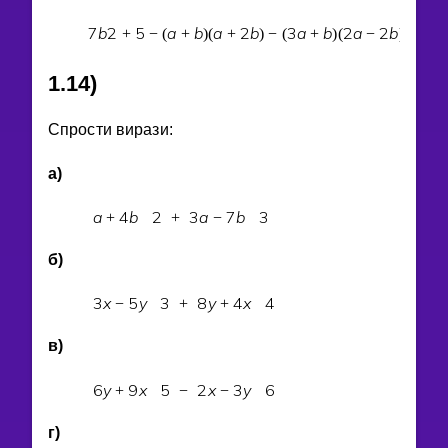
7
b
2
5
a
b
a
2
b
3
a
b
2
a
2
b
7
a
+
−
(
+
)
(
+
)
−
(
+
)
(
−
)
+
(
1.14)
Спрости вирази:
а)
a
4
b
2
3
a
7
b
3
+
+
−
б)
3
x
5
y
3
8
y
4
x
4
−
+
+
в)
6
y
9
x
5
2
x
3
y
6
+
−
−
г)