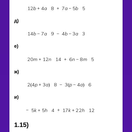
1
2
b
4
a
8
7
a
5
b
5
+
+
−
д)
1
4
b
7
a
9
4
b
3
a
3
−
−
−
е)
2
0
m
1
2
n
1
4
6
n
8
m
5
+
+
−
ж)
2
4
p
3
a
8
3
p
4
a
6
(
+
)
−
(
−
)
и)
5
k
5
h
4
1
7
k
2
2
h
1
2
−
+
+
+
1.15)