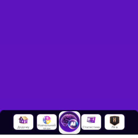
Навчальний
Додому
Статистика
Ліга
план