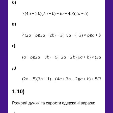
б)
7
4
a
2
b
2
a
b
a
4
b
2
a
b
(
−
)
(
−
)
−
(
−
)
(
−
)
в)
4
2
a
b
3
a
2
b
3
5
a
3
b
a
b
(
−
)
(
−
)
−
(
−
−
(
−
)
×
)
(
+
)
г)
a
b
2
a
3
b
5
2
a
2
b
6
a
b
3
a
4
b
(
+
)
(
−
)
−
(
−
−
)
(
+
)
×
(
−
)
д)
2
a
5
3
b
1
4
a
3
b
2
a
b
5
3
a
b
(
−
)
(
+
)
−
(
+
−
)
(
+
)
+
(
+
)
1.10)
Розкрий дужки та спрости одержанi вирази: