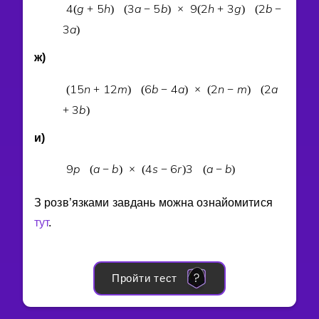
4
g
5
h
3
a
5
b
9
2
h
3
g
2
b
(
+
)
(
−
)
×
(
+
)
(
−
3
a
)
ж)
1
5
n
1
2
m
6
b
4
a
2
n
m
2
a
(
+
)
(
−
)
×
(
−
)
(
3
b
+
)
и)
9
p
a
b
4
s
6
r
3
a
b
(
−
)
×
(
−
)
(
−
)
З розв’язками завдань можна ознайомитися
тут
.
Пройти тест