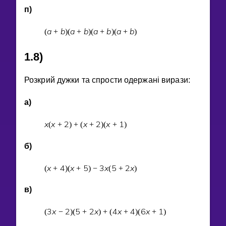
п)
a
b
a
b
a
b
a
b
(
+
)
(
+
)
(
+
)
(
+
)
1.8)
Розкрий дужки та спрости одержанi вирази:
а)
x
x
2
x
2
x
1
(
+
)
+
(
+
)
(
+
)
б)
x
4
x
5
3
x
5
2
x
(
+
)
(
+
)
−
(
+
)
в)
3
x
2
5
2
x
4
x
4
6
x
1
(
−
)
(
+
)
+
(
+
)
(
+
)