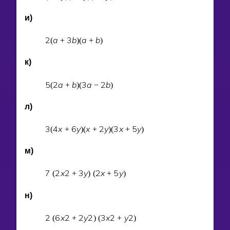
и)
2
a
3
b
a
b
(
+
)
(
+
)
к)
5
2
a
b
3
a
2
b
(
+
)
(
−
)
л)
3
4
x
6
y
x
2
y
3
x
5
y
(
+
)
(
+
)
(
+
)
м)
7
2
x
2
3
y
2
x
5
y
(
+
)
(
+
)
н)
2
6
x
2
2
y
2
3
x
2
y
2
(
+
)
(
+
)