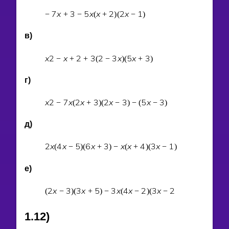
7
x
3
5
x
x
2
2
x
1
−
+
−
(
+
)
(
−
)
в)
x
2
x
2
3
2
3
x
5
x
3
−
+
+
(
−
)
(
+
)
г)
x
2
7
x
2
x
3
2
x
3
5
x
3
−
(
+
)
(
−
)
−
(
−
)
д)
2
x
4
x
5
6
x
3
x
x
4
3
x
1
(
−
)
(
+
)
−
(
+
)
(
−
)
е)
2
x
3
3
x
5
3
x
4
x
2
3
x
2
(
−
)
(
+
)
−
(
−
)
(
−
1.12)