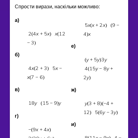
Спрости вирази, наскiльки можливо:
а)
5
x
x
2
x
9
(
+
)
(
−
2
4
x
5
x
x
1
2
4
x
(
+
)
(
)
3
−
)
е)
б)
y
5
y
3
y
(
+
)
4
x
2
3
5
x
4
1
5
y
8
y
(
+
)
−
(
−
+
x
7
6
2
y
(
−
)
)
в)
ж)
1
8
y
1
5
9
y
y
3
8
4
(
−
)
(
+
)
(
−
+
1
2
5
6
y
3
y
)
(
−
)
г)
и)
9
x
4
x
−
(
+
)
8
1
1
x
9
x
4
(
−
)
−