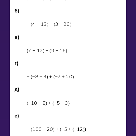
б)
4
1
3
3
2
6
−
(
+
)
+
(
+
)
в)
7
1
2
9
1
6
(
−
)
−
(
−
)
г)
8
3
7
2
0
−
(
−
+
)
+
(
−
+
)
д)
1
0
8
5
3
(
−
+
)
+
(
−
−
)
е)
1
0
0
2
0
5
1
2
−
(
−
)
+
(
−
+
(
−
)
)