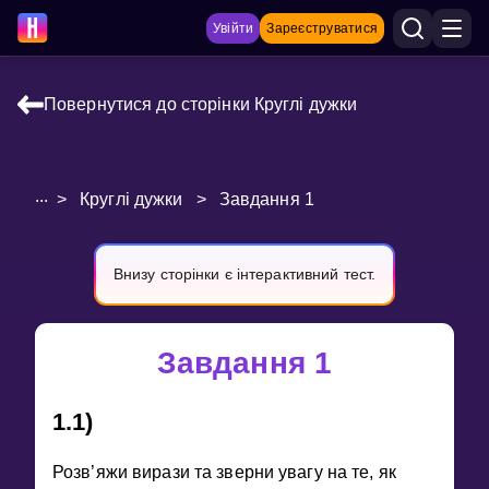
Увійти
Зареєструватися
Повернутися до сторінки Круглі дужки
НАВЧАЛЬНІ МАТЕРІАЛИ
Curriculum
...
>
Круглі дужки
>
Завдання 1
Показати більше
ІГРИ
Внизу сторінки є інтерактивний тест.
Multiplication Master
Завдання 1
Джуніор-матем
1.1)
Показати більше
Розв’яжи вирази та зверни увагу на те, як