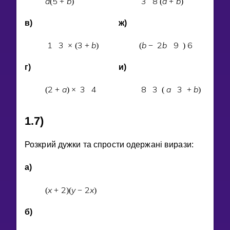
a
5
b
3
8
a
b
(
+
)
(
+
)
в)
ж)
1
3
3
b
b
2
b
9
6
×
(
+
)
(
−
)
г)
и)
2
a
3
4
8
3
a
3
b
(
+
)
×
(
+
)
1.7)
Розкрий дужки та спрости одержанi вирази:
а)
x
2
y
2
x
(
+
)
(
−
)
б)