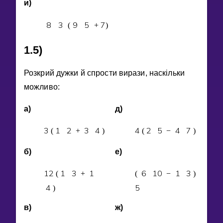
и)
8
3
9
5
7
(
+
)
1.5)
Розкрий дужки й спрости вирази, наскiльки
можливо:
а)
д)
3
1
2
3
4
4
2
5
4
7
(
+
)
(
−
)
б)
е)
1
2
1
3
1
6
1
0
1
3
(
+
(
−
)
4
5
)
в)
ж)