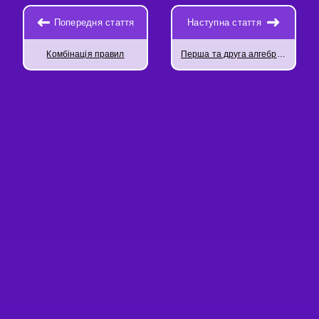
Попередня стаття
Наступна стаття
Комбінація правил
Перша та друга алгебраїчні тотожності