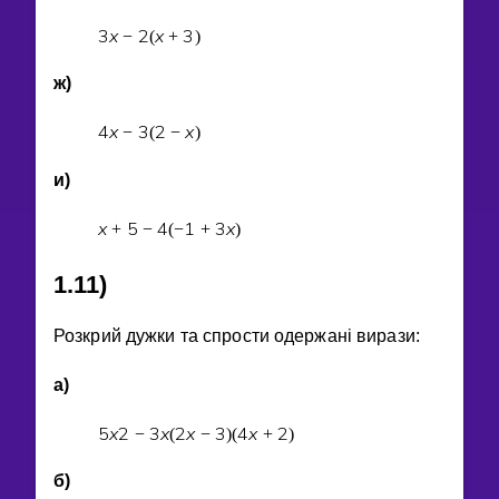
3
x
2
x
3
−
(
+
)
ж)
4
x
3
2
x
−
(
−
)
и)
x
5
4
1
3
x
+
−
(
−
+
)
1.11)
Розкрий дужки та спрости одержанi вирази:
а)
5
x
2
3
x
2
x
3
4
x
2
−
(
−
)
(
+
)
б)