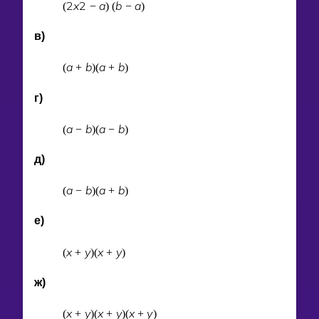
2
x
2
a
b
a
(
−
)
(
−
)
в)
a
b
a
b
(
+
)
(
+
)
г)
a
b
a
b
(
−
)
(
−
)
д)
a
b
a
b
(
−
)
(
+
)
е)
x
y
x
y
(
+
)
(
+
)
ж)
x
y
x
y
x
y
(
+
)
(
+
)
(
+
)