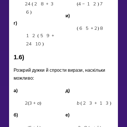
2
4
2
8
3
4
1
2
7
(
+
(
−
)
6
)
и)
г)
6
5
2
8
(
+
)
1
2
5
9
(
+
2
4
1
0
)
1.6)
Розкрий дужки й спрости вирази, наскiльки
можливо:
а)
д)
2
3
a
b
2
3
1
3
(
+
)
(
+
)
б)
е)