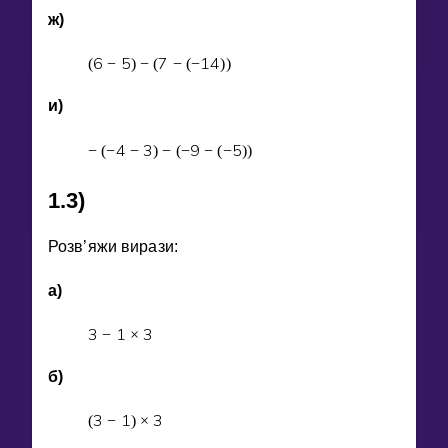
ж)
6
5
7
1
4
(
−
)
−
(
−
(
−
)
)
и)
4
3
9
5
−
(
−
−
)
−
(
−
−
(
−
)
)
1.3)
Розв’яжи вирази:
а)
3
1
3
−
×
б)
3
1
3
(
−
)
×