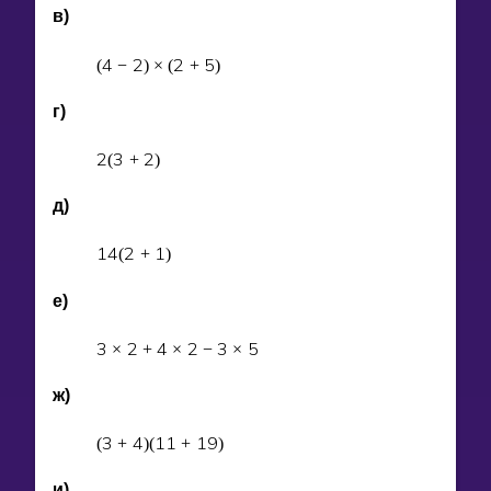
в)
4
2
2
5
(
−
)
×
(
+
)
г)
2
3
2
(
+
)
д)
1
4
2
1
(
+
)
е)
3
2
4
2
3
5
×
+
×
−
×
ж)
3
4
1
1
1
9
(
+
)
(
+
)
и)