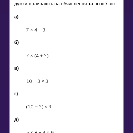
Invite a Friend
дужки впливають на обчислення та розв’язок:
НАВЧАЛЬНИЙ ПЛАН
а)
Select curriculum
7
4
3
×
+
Увійти
б)
7
4
3
×
(
+
)
в)
1
0
3
3
−
×
г)
1
0
3
3
(
−
)
×
д)
5
8
4
9
×
+
×