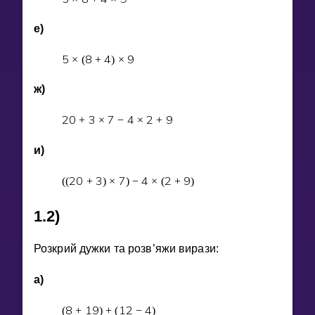
е)
5
8
4
9
×
(
+
)
×
ж)
2
0
3
7
4
2
9
+
×
−
×
+
и)
2
0
3
7
4
2
9
(
(
+
)
×
)
−
×
(
+
)
1.2)
Розкрий дужки та розв’яжи вирази:
а)
8
1
9
1
2
4
(
+
)
+
(
−
)