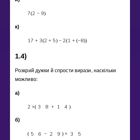
7
2
9
(
−
)
к)
1
7
3
2
5
2
1
8
+
(
+
)
−
(
+
(
−
)
)
1.4)
Розкрий дужки й спрости вирази, наскiльки
можливо:
а)
2
3
8
1
4
×
(
+
)
б)
5
6
2
9
3
5
(
−
)
×