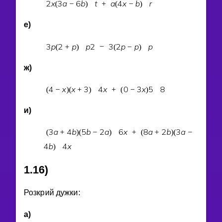
2
x
3
a
6
b
t
a
4
x
b
r
(
−
)
+
(
−
)
е)
3
p
2
p
p
2
3
2
p
p
p
(
+
)
−
(
−
)
ж)
4
x
x
3
4
x
0
3
x
5
8
(
−
)
(
+
)
+
(
−
)
и)
3
a
4
b
5
b
2
a
6
x
8
a
2
b
3
a
(
+
)
(
−
)
+
(
+
)
(
−
4
b
4
x
)
1.16)
Розкрий дужки:
а)