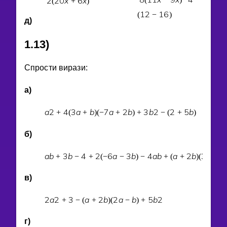
2
2
0
x
6
x
(
+
)
1
2
1
6
(
−
)
д)
1.13)
Спрости вирази:
а)
a
2
4
3
a
b
7
a
2
b
3
b
2
2
5
b
+
(
+
)
(
−
+
)
+
−
(
+
)
б)
a
b
3
b
4
2
6
a
3
b
4
a
b
a
2
b
3
a
b
+
−
+
(
−
−
)
−
+
(
+
)
(
−
в)
2
a
2
3
a
2
b
2
a
b
5
b
2
+
−
(
+
)
(
−
)
+
г)