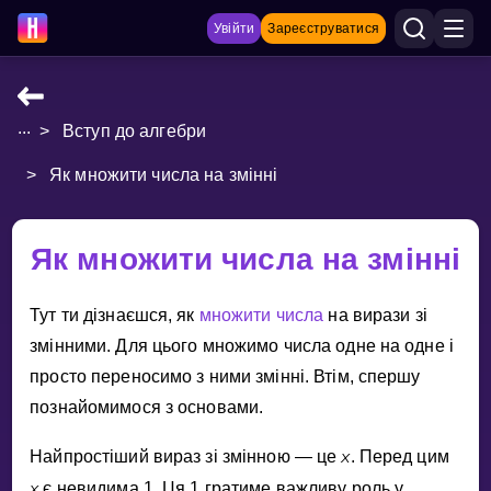
Увійти
Зареєструватися
...
>
Вступ до алгебри
НАВЧАЛЬНІ МАТЕРІАЛИ
>
Як множити числа на змінні
Curriculum
Показати більше
Як множити числа на змінні
ІГРИ
Тут ти дiзнаєшся, як
множити числа
на вирази зi
Multiplication Master
змiнними. Для цього множимо числа одне на одне i
просто переносимо з ними змiннi. Втiм, спершу
Джуніор-матем
познайомимося з основами.
Показати більше
x
Найпростiший вираз зi змiнною — це
. Перед цим
x
є невидима 1. Ця 1 гратиме важливу роль у