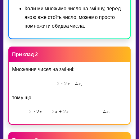
Коли ми множимо число на змiнну, перед
якою вже стоїть число, можемо просто
помножити обидва числа.
Приклад 2
Множення чисел на змiннi:
2
2
x
4
x
⋅
=
,
тому що
2
2
x
2
x
2
x
4
x
⋅
=
+
=
.