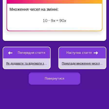
Множення чисел на змiннi:
1
0
9
x
9
0
x
⋅
=
Попередня стаття
Наступна стаття
Як додавати та віднімати змінні
Приклади множення чисел зі змінними
Повернутися