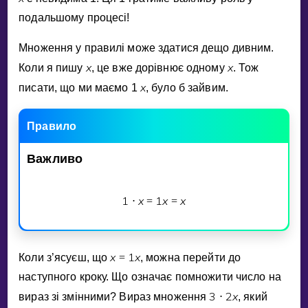
Invite a Friend
подальшому процесi!
НАВЧАЛЬНИЙ ПЛАН
Select curriculum
Множення у правилi може здатися дещо дивним.
x
x
Коли я пишу
, це вже дорiвнює одному
. Тож
Увійти
x
писати, що ми маємо 1
, було б зайвим.
Правило
Важливо
1
x
1
x
x
⋅
=
=
x
1
x
Коли з’ясуєш, що
=
, можна перейти до
наступного кроку. Що означає помножити число на
3
2
x
вираз зi змiнними? Вираз множення
⋅
, який