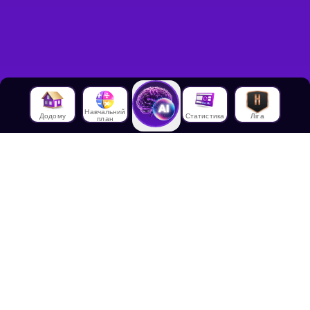
Навчальний
Додому
Статистика
Ліга
план
Про нас
Про House of Math
Співробітники
Працевлаштування в