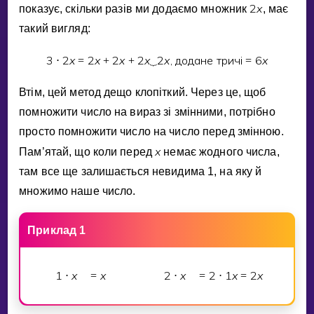
2
x
показує, скiльки разiв ми додаємо множник
, має
такий вигляд:
3
2
x
2
x
2
x
2
x
2
x
, додане тричi
6
x
⋅
=
+
+
⏟
=
Втiм, цей метод дещо клопiткий. Через це, щоб
помножити число на вираз зi змiнними, потрiбно
просто помножити число на число перед змiнною.
x
Пам’ятай, що коли перед
немає жодного числа,
там все ще залишається невидима 1, на яку й
множимо наше число.
Приклад 1
1
x
x
2
x
2
1
x
2
x
⋅
=
⋅
=
⋅
=