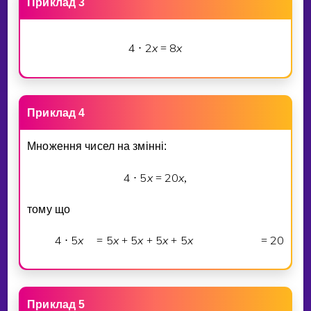
Приклад 3
4
2
x
8
x
⋅
=
Приклад 4
Множення чисел на змiннi:
4
5
x
2
0
x
⋅
=
,
тому що
4
5
x
5
x
5
x
5
x
5
x
2
0
x
⋅
=
+
+
+
=
.
Приклад 5