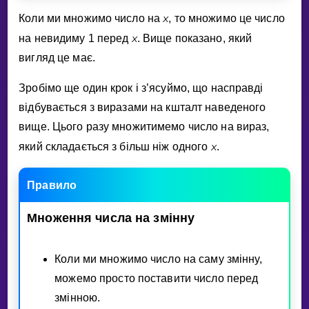
x
Коли ми множимо число на
, то множимо це число
x
на невидиму 1 перед
. Вище показано, який
вигляд це має.
Зробiмо ще один крок i з’ясуймо, що насправдi
вiдбувається з виразами на кшталт наведеного
вище. Цього разу множитимемо число на вираз,
x
який складається з бiльш нiж одного
.
Правило
Множення
числа
на
змiнну
Коли ми множимо число на саму змiнну,
можемо просто поставити число перед
змiнною.