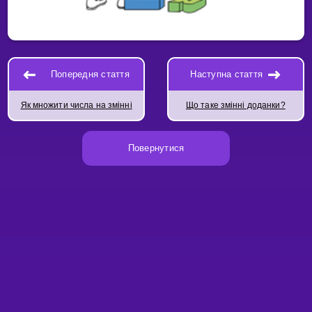
Попередня стаття
Наступна стаття
Як множити числа на змінні
Що таке змінні доданки?
Повернутися