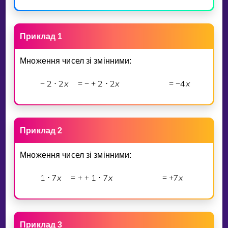
Приклад 1
Множення чисел зi змiнними:
2
2
x
2
2
x
4
x
−
⋅
=
−
+
⋅
=
−
Приклад 2
Множення чисел зi змiнними:
1
7
x
1
7
x
7
x
⋅
=
+
+
⋅
=
+
Приклад 3