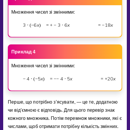
Множення чисел зi змiнними:
3
6
x
3
6
x
1
8
x
⋅
(
−
)
=
+
−
⋅
=
−
Приклад 4
Множення чисел зi змiнними:
4
5
x
4
5
x
2
0
x
−
⋅
(
−
)
=
−
−
⋅
=
+
Перше, що потрiбно з’ясувати, — це те, додатною
чи вiд’ємною є вiдповiдь. Для цього перевiр знак
кожного множника. Потiм перемнож множники, якi є
числами, щоб отримати потрiбну кiлькiсть змiнних.