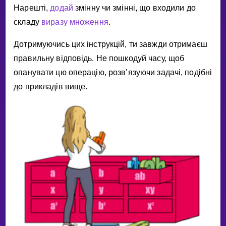
Нарештi,
додай
змiнну чи змiннi, що входили до
складу
виразу множення
.
Дотримуючись цих iнструкцiй, ти завжди отримаєш
правильну вiдповiдь. Не пошкодуй часу, щоб
опанувати цю операцiю, розв’язуючи задачi, подiбнi
до прикладiв вище.