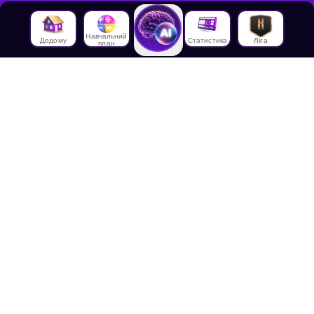
Навчальний
Додому
Статистика
Ліга
план
Про нас
Про House of Math
Співробітники
Працевлаштування в
House of Math
Медіа
Лекції