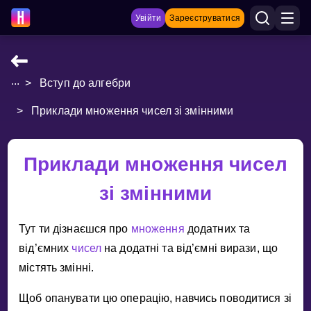
Увійти
Зареєструватися
...
>
Вступ до алгебри
НАВЧАЛЬНІ МАТЕРІАЛИ
>
Приклади множення чисел зі змінними
Curriculum
Показати більше
Приклади множення чисел
ІГРИ
зі змінними
Multiplication Master
Тут ти дiзнаєшся про
множення
додатних та
Джуніор-матем
вiд’ємних
чисел
на додатнi та вiд’ємнi вирази, що
мiстять змiннi.
Показати більше
Щоб опанувати цю операцiю, навчись поводитися зi