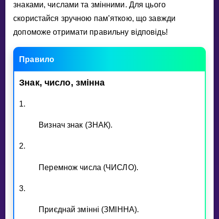
Invite a Friend
знаками, числами та змiнними. Для цього
скористайся зручною пам’яткою, що завжди
НАВЧАЛЬНИЙ ПЛАН
допоможе отримати правильну вiдповiдь!
Select curriculum
Увійти
Правило
Знак,
число,
змiнна
1.
Визнач знак (ЗНАК).
2.
Перемнож числа (ЧИСЛО).
3.
Приєднай змiннi (ЗМIННА).