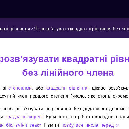
атні рівняння
>
Як розв’язувати квадратні рівняння без лін
розв’язувати квадратні рів
без лінійного члена
я зi
степенями
, або
квадратнi рiвняння
, цiкаво розв’язу
дсутнiй член першого степеня (число, яке стоїть окремо)
, щоб розв’язувати цi рiвняння без додаткової допомоги
ти
квадратнi коренi
. Крiм того, потрiбно оволодiти прав
x
и бiк, змiни знак»
i вмiти
позбутися числа перед
.