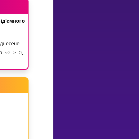
iд’ємного
iднесене
a
2
0
що
≥
,