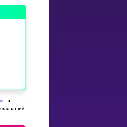
ня
, то
 квадратний