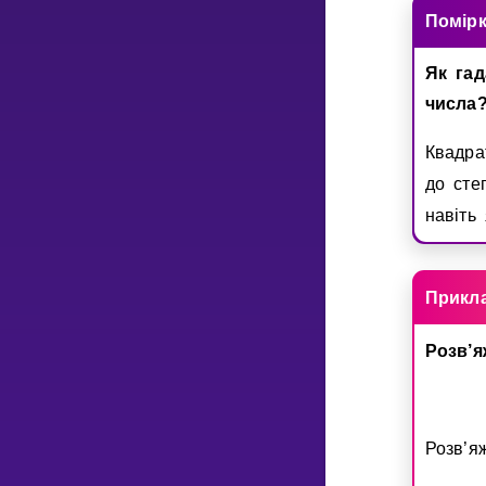
Помiр
Як гад
числа
Квадра
до ст
навiть
Прикл
Розв’
Розв’я