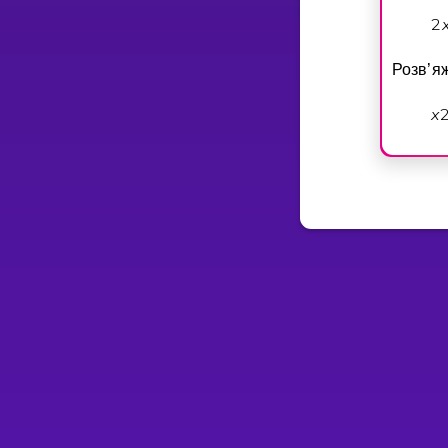
2
Розв’я
x