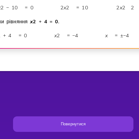
x
2
1
0
0
2
x
2
1
0
2
x
2
2
−
=
=
x
2
4
0
жи рiвняння
+
=
.
2
4
0
x
2
4
x
4
+
=
=
−
=
±
−
Повернутися