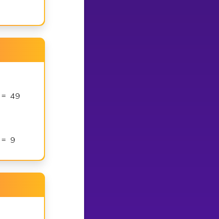
4
9
x
4
9
x
7
=
=
±
=
±
9
x
9
x
3
=
=
±
=
±