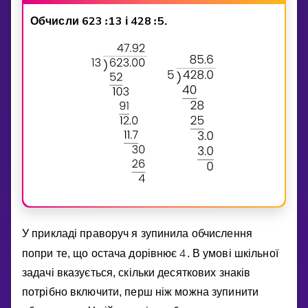
6
2
3
1
3
4
2
8
5
Обчисли
:
i
:
.
У прикладi праворуч я зупинила обчислення
4
попри те, що остача дорiвнює
. В умовi шкiльної
задачi вказується, скiльки десяткових знакiв
потрiбно включити, перш нiж можна зупинити