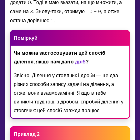
0
додати
. Тодi я маю вказати, на що множити, а
3
1
0
9
саме на
. Знову-таки, отримую
−
, а отже,
1
остача дорiвнює
.
Помiркуй
Чи можна застосовувати цей спосiб
дiлення, якщо нам дано
дрiб
?
Звiсно! Дiлення у стовпчик i дроби — це два
рiзних способи запису задачi на дiлення, а
отже, вони взаємозамiннi. Якщо в тебе
виникли труднощi з дробом, спробуй дiлення у
стовпчик: цей спосiб завжди працює.
Приклад 2