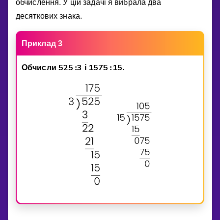
обчислення. У цiй задачi я вибрала два
десяткових знака.
Приклад 3
5
2
5
3
1
5
7
5
1
5
Обчисли
:
i
:
.