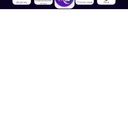
Навчальний
Додому
Статистика
Ліга
план
Про нас
Про House of Math
Співробітники
Працевлаштування в
House of Math
Медіа
Лекції
Блог