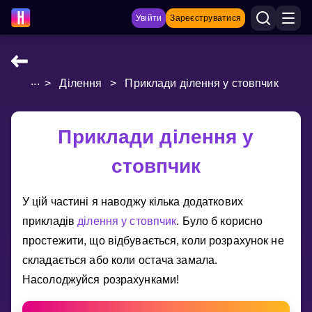
Увійти
Зареєструватися
...
>
Ділення
>
Приклади ділення у стовпчик
НАВЧАЛЬНІ МАТЕРІАЛИ
Curriculum
Приклади ділення у
Показати більше
стовпчик
ІГРИ
У цiй частинi я наводжу кiлька додаткових
Multiplication Master
прикладiв
дiлення у стовпчик
. Було б корисно
простежити, що вiдбувається, коли розрахунок не
Джуніор-матем
складається або коли остача замала.
Показати більше
Насолоджуйся розрахунками!