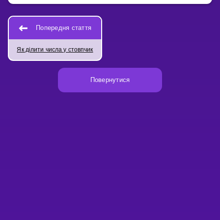
Попередня стаття
Як ділити числа у стовпчик
Повернутися