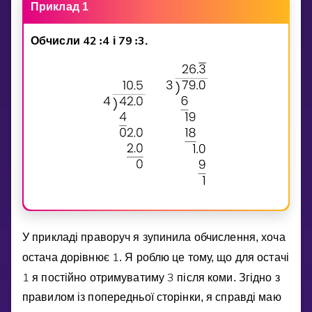
Invite a Friend
Приклад 1
НАВЧАЛЬНИЙ ПЛАН
4
2
4
7
9
3
Обчисли
:
i
:
.
Select curriculum
Увійти
У прикладi праворуч я зупинила обчислення, хоча
1
остача дорiвнює
. Я роблю це тому, що для остачi
1
3
я постiйно отримуватиму
пiсля коми. Згiдно з
правилом iз попередньої сторiнки, я справдi маю