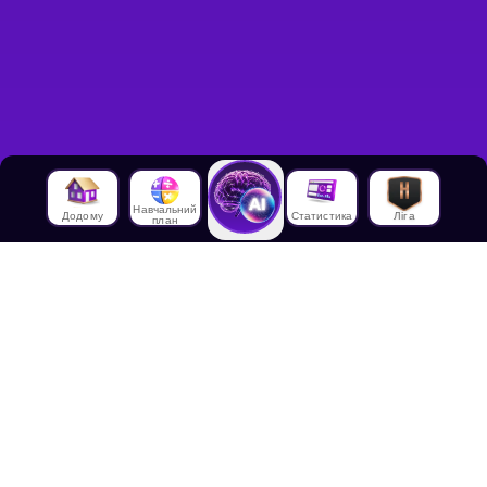
Навчальний
Додому
Статистика
Ліга
план
Про нас
Про House of Math
Співробітники