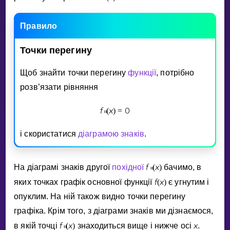
Invite a Friend
НАВЧАЛЬНИЙ ПЛАН
Правило
Select curriculum
Точки
перегину
Увійти
Щоб знайти точки перегину
функцiї
, потрiбно
розв’язати рiвняння
f
x
0
(
)
=
″
i скористатися
дiаграмою знакiв
.
f
x
На дiаграмi знакiв другої
похiдної
(
)
бачимо, в
″
f
x
яких точках графiк основної функцiї
(
)
є угнутим i
опуклим. На нiй також видно точки перегину
графiка. Крiм того, з дiаграми знакiв ми дiзнаємося,
f
x
x
в якiй точцi
(
)
знаходиться вище i нижче осi
.
″