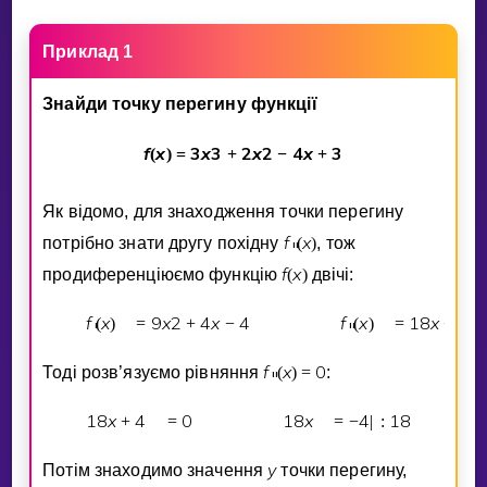
Приклад 1
Знайди точку перегину функцiї
f
x
3
x
3
2
x
2
4
x
3
(
)
=
+
−
+
Як вiдомо, для знаходження точки перегину
f
x
потрiбно знати другу похiдну
(
)
, тож
″
f
x
продиференцiюємо функцiю
(
)
двiчi:
f
x
9
x
2
4
x
4
f
x
1
8
x
4
(
)
=
+
−
(
)
=
+
′
″
f
x
0
Тодi розв’язуємо рiвняння
(
)
=
:
″
1
8
x
4
0
1
8
x
4
1
8
+
=
=
−
|
:
y
Потiм знаходимо значення
точки перегину,