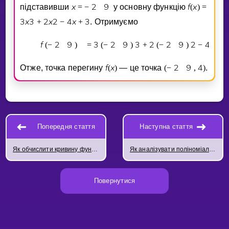
x
2
9
f
x
пiдставивши
=
−
у основну функцiю
(
)
=
3
x
3
2
x
2
4
x
3
+
−
+
. Отримуємо
f
2
9
3
2
9
3
2
2
9
2
4
2
(
−
)
=
(
−
)
+
(
−
)
−
(
−
f
x
2
9
4
Отже, точка перегину
(
)
— це точка
(
−
,
)
.
Попередня стаття
Наступна стаття
Як обчислити кривину функції
Як аналізувати поліноміальні функції
Повернутися