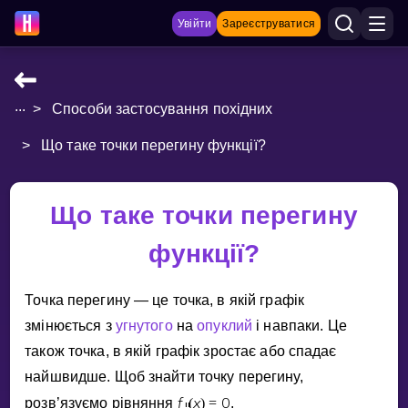
Увійти
Зареєструватися
...
>
Способи застосування похідних
НАВЧАЛЬНІ МАТЕРІАЛИ
>
Що таке точки перегину функції?
Curriculum
Показати більше
Що таке точки перегину
ІГРИ
функції?
Multiplication Master
Точка перегину — це точка, в якiй графiк
Джуніор-матем
змiнюється з
угнутого
на
опуклий
i навпаки. Це
також точка, в якiй графiк зростає або спадає
Показати більше
найшвидше. Щоб знайти точку перегину,
f
x
0
розв’язуємо рiвняння
(
)
=
.
″