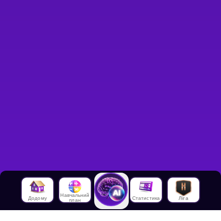
Навчальний
Додому
Статистика
Ліга
план