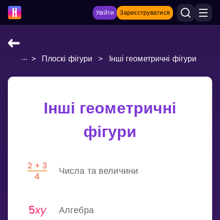
Увійти
Зареєструватися
...
>
Плоскі фігури
>
Інші геометричні фігури
НАВЧАЛЬНІ МАТЕРІАЛИ
Curriculum
Показати більше
Інші геометричні
ІГРИ
фігури
Multiplication Master
Числа та величини
Джуніор-матем
Показати більше
Алгебра