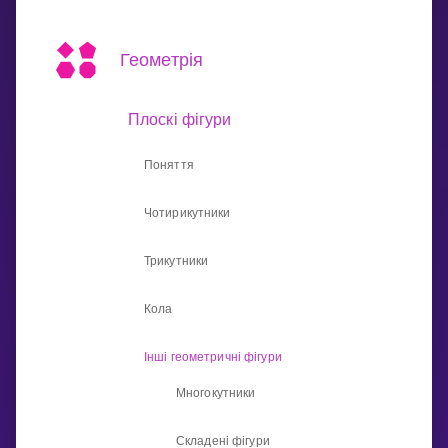
Invite a Friend
НАВЧАЛЬНИЙ ПЛАН
Геометрія
Select curriculum
Увійти
Плоскі фігури
Поняття
Чотирикутники
Трикутники
Кола
Інші геометричні фігури
Многокутники
Складені фігури