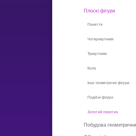
Плоскі фігури
НАВЧАЛЬНИЙ ПЛАН
Поняття
Select curriculum
Увійти
Чотирикутники
Трикутники
Кола
Інші геометричні фігури
Подібні фігури
Золотий перетин
Побудова геометрични