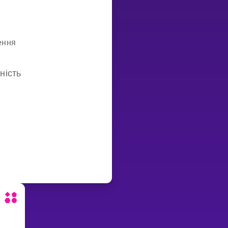
ення
ність