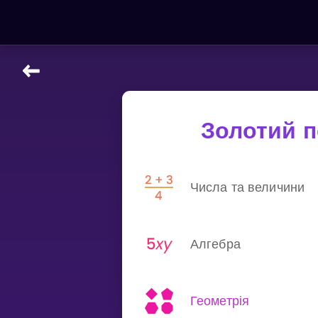
НАВЧАЛЬНІ МАТЕРІАЛИ
Curriculum
Золотий п
All math topics
Показати більше
Числа та величини
ІГРИ
Multiplication Master
Алгебра
Джуніор-матем
Показати більше
Геометрія