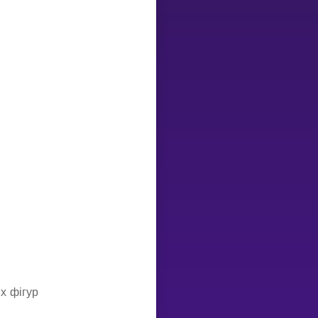
Invite a Friend
х фігур