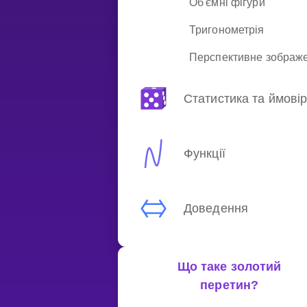
Об'ємні фігури
Тригонометрія
Перспективне зображ
Статистика та ймовір
Функції
Доведення
Що таке золотий
перетин?