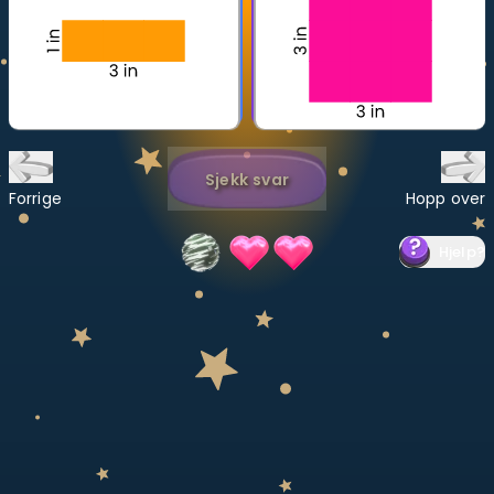
Bestill privatundervisning
Inviter en venn
LÆREPLAN
Velg læreplan
Sjekk svar
Forrige
Hopp over
Logg inn
Hjelp
?