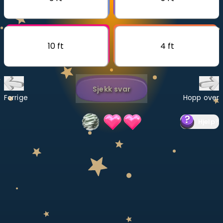
Bestill privatundervisning
Inviter en venn
10 ft
4 ft
LÆREPLAN
Velg læreplan
Sjekk svar
Logg inn
Forrige
Hopp over
Hjelp
?