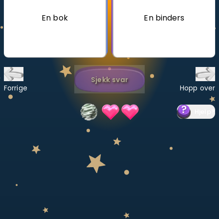
En bok
En binders
Bestill privatundervisning
Inviter en venn
LÆREPLAN
Velg læreplan
Sjekk svar
Forrige
Hopp over
Logg inn
Hjelp
?