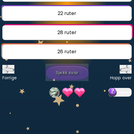
Bestill privatundervisning
22 ruter
Inviter en venn
28 ruter
LÆREPLAN
Velg læreplan
26 ruter
Logg inn
Sjekk svar
Forrige
Hopp over
Hjelp
?