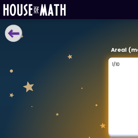
LÆRINGSVERKTØY
Areal (m
Læreplan
Alle mattetemaer
1
/
10
Privatundervisning
Direkte 1-til-1 hjelp
Vis mer
SPILL
Gangetabellen
Junior Matte