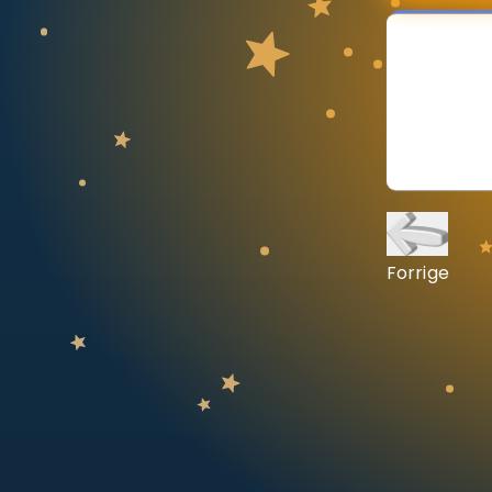
Vis mer
LÆREPLAN
Velg læreplan
Logg inn
Forrige