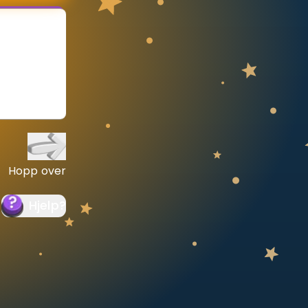
Hopp over
Hjelp
?