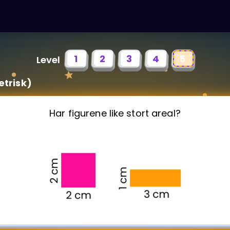
1
2
3
4
5
Level
etrisk)
Har figurene like stort areal?