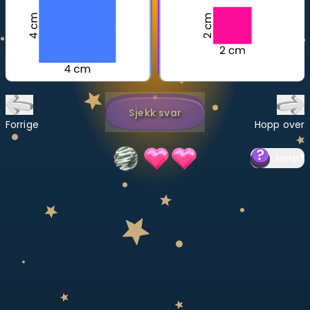
Bestill privatundervisning
Inviter en venn
LÆREPLAN
Velg læreplan
Sjekk svar
Forrige
Hopp over
Logg inn
Hjelp
?